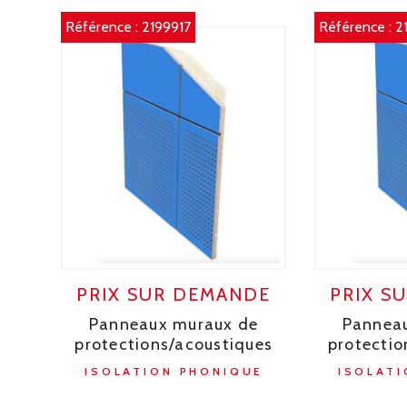
Référence :
2199917
Référence :
2
PRIX SUR DEMANDE
PRIX S
Panneaux muraux de
Pannea
protections/acoustiques
protectio
ISOLATION PHONIQUE
ISOLATI