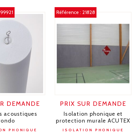
199921
Référence :
21828
UR DEMANDE
PRIX SUR DEMANDE
s acoustiques
Isolation phonique et
rondo
protection murale ACUTEX
ON PHONIQUE
ISOLATION PHONIQUE