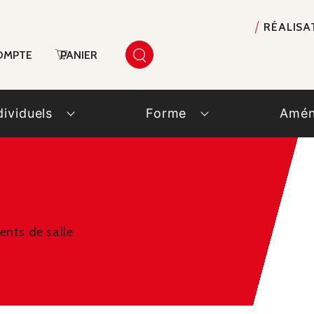
RÉALISA
OMPTE
PANIER
dividuels
Forme
Amén
nts de salle