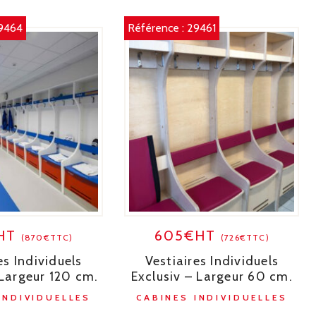
9464
Référence :
29461
HT
605€HT
(870€TTC)
(726€TTC)
es Individuels
Vestiaires Individuels
 Largeur 120 cm.
Exclusiv – Largeur 60 cm.
INDIVIDUELLES
CABINES INDIVIDUELLES