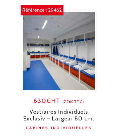
Référence :
29462
630€HT
(756€TTC)
Vestiaires Individuels
Exclusiv – Largeur 80 cm.
CABINES INDIVIDUELLES