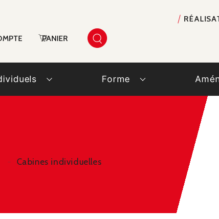
RÉALISA
OMPTE
PANIER
dividuels
Forme
Amén
Cabines individuelles
s