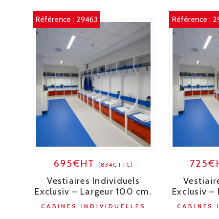
Référence :
29463
Référence :
2
695€HT
725€
(834€TTC)
Vestiaires Individuels
Vestiair
Exclusiv – Largeur 100 cm.
Exclusiv –
CABINES INDIVIDUELLES
CABINES 