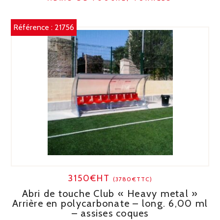
Référence :
21756
3150€HT
(3780€TTC)
Abri de touche Club « Heavy metal »
Arrière en polycarbonate – long. 6,00 ml
– assises coques