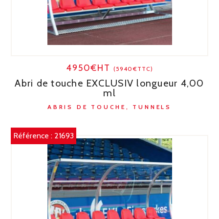
4950€HT
(5940€TTC)
Abri de touche EXCLUSIV longueur 4,00
ml
ABRIS DE TOUCHE, TUNNELS
Référence :
21693