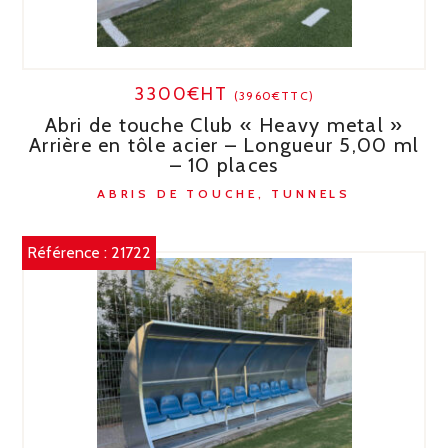
3300€HT
(3960€TTC)
Abri de touche Club « Heavy metal »
Arrière en tôle acier – Longueur 5,00 ml
– 10 places
ABRIS DE TOUCHE, TUNNELS
Référence :
21722