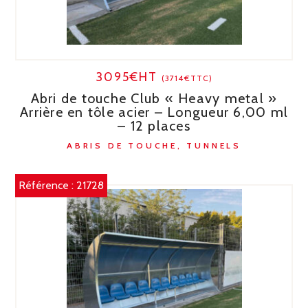
3095€HT
(3714€TTC)
Abri de touche Club « Heavy metal »
Arrière en tôle acier – Longueur 6,00 ml
– 12 places
ABRIS DE TOUCHE, TUNNELS
Référence :
21728