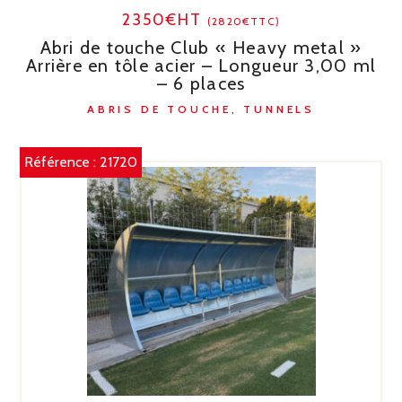
2350€HT
(2820€TTC)
Abri de touche Club « Heavy metal »
Arrière en tôle acier – Longueur 3,00 ml
– 6 places
ABRIS DE TOUCHE, TUNNELS
Référence :
21720