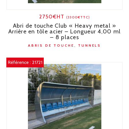
2750€HT
(3300€TTC)
Abri de touche Club « Heavy metal »
Arrière en tôle acier – Longueur 4,00 ml
– 8 places
ABRIS DE TOUCHE, TUNNELS
Référence :
21721