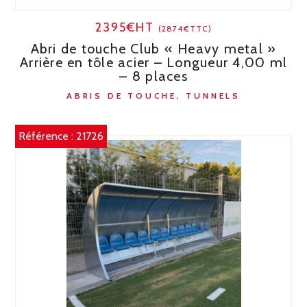
2395€HT
(2874€TTC)
Abri de touche Club « Heavy metal »
Arrière en tôle acier – Longueur 4,00 ml
– 8 places
ABRIS DE TOUCHE, TUNNELS
Référence :
21726