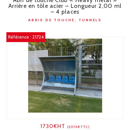
Arrière en tôle acier – Longueur 2,00 ml
– 4 places
ABRIS DE TOUCHE, TUNNELS
Référence :
21724
1730€HT
(2076€TTC)