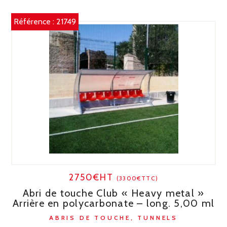
Référence :
21749
2750€HT
(3300€TTC)
Abri de touche Club « Heavy metal »
Arrière en polycarbonate – long. 5,00 ml
ABRIS DE TOUCHE, TUNNELS