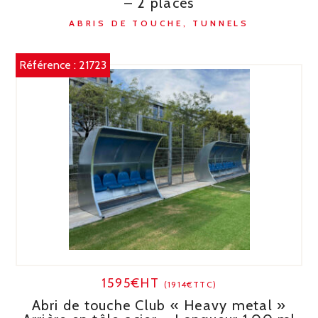
– 2 places
ABRIS DE TOUCHE, TUNNELS
Référence :
21723
1595€HT
(1914€TTC)
Abri de touche Club « Heavy metal »