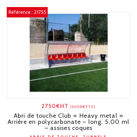
Référence :
21755
2750€HT
(3300€TTC)
Abri de touche Club « Heavy metal »
Arrière en polycarbonate – long. 5,00 ml
– assises coques
ABRIS DE TOUCHE, TUNNELS