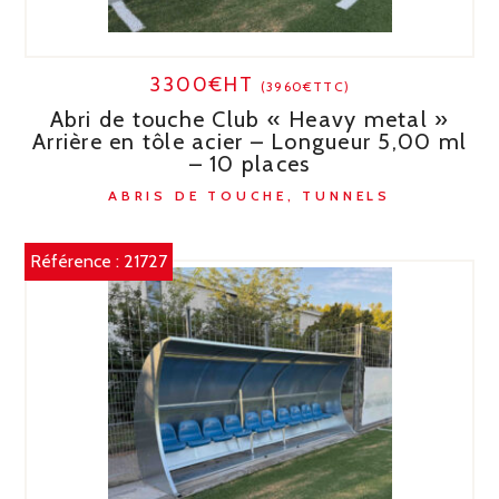
3300€HT
(3960€TTC)
Abri de touche Club « Heavy metal »
Arrière en tôle acier – Longueur 5,00 ml
– 10 places
ABRIS DE TOUCHE, TUNNELS
Référence :
21727