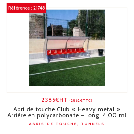
Référence :
21748
2385€HT
(2862€TTC)
Abri de touche Club « Heavy metal »
Arrière en polycarbonate – long. 4,00 ml
ABRIS DE TOUCHE, TUNNELS