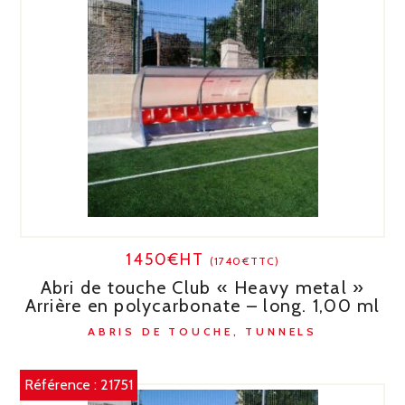
1450€HT
(1740€TTC)
Abri de touche Club « Heavy metal »
Arrière en polycarbonate – long. 1,00 ml
ABRIS DE TOUCHE, TUNNELS
Référence :
21751