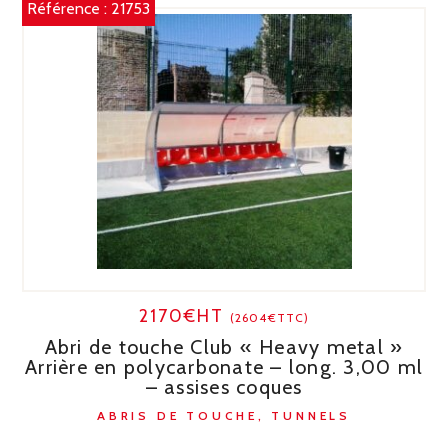
Référence :
21753
2170€HT
(2604€TTC)
Abri de touche Club « Heavy metal »
Arrière en polycarbonate – long. 3,00 ml
– assises coques
ABRIS DE TOUCHE, TUNNELS