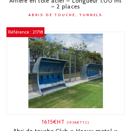
Arrière en tôle acier – Longueur 1,00 ml
– 2 places
ABRIS DE TOUCHE, TUNNELS
Référence :
21718
1615€HT
(1938€TTC)
Abri de touche Club « Heavy metal »