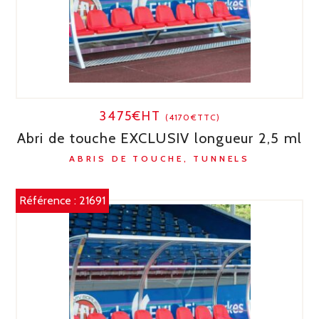
3475€HT
(4170€TTC)
Abri de touche EXCLUSIV longueur 2,5 ml
ABRIS DE TOUCHE, TUNNELS
Référence :
21691