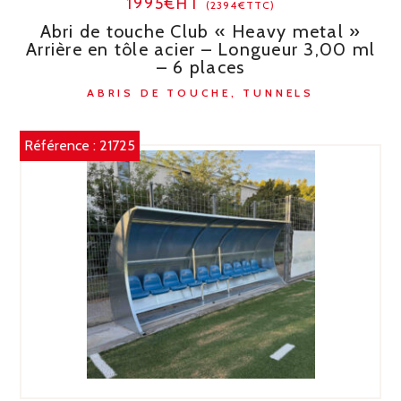
1995€HT
(2394€TTC)
Abri de touche Club « Heavy metal »
Arrière en tôle acier – Longueur 3,00 ml
– 6 places
ABRIS DE TOUCHE, TUNNELS
Référence :
21725