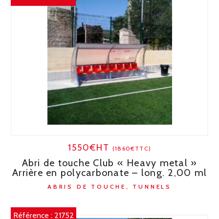
1550€HT
(1860€TTC)
Abri de touche Club « Heavy metal »
Arrière en polycarbonate – long. 2,00 ml
ABRIS DE TOUCHE, TUNNELS
Référence :
21752