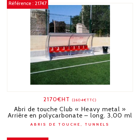
Référence :
21747
2170€HT
(2604€TTC)
Abri de touche Club « Heavy metal »
Arrière en polycarbonate – long. 3,00 ml
ABRIS DE TOUCHE, TUNNELS