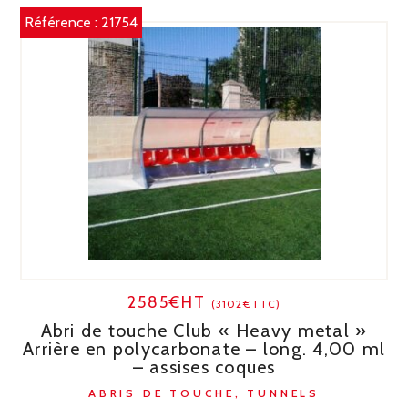
Référence :
21754
2585€HT
(3102€TTC)
Abri de touche Club « Heavy metal »
Arrière en polycarbonate – long. 4,00 ml
– assises coques
ABRIS DE TOUCHE, TUNNELS