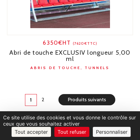
6350€HT
(7620€TTC)
Abri de touche EXCLUSIV longueur 5,00
ml
ABRIS DE TOUCHE, TUNNELS
2
Produits suivants
1
Ce site utilise des cookies et vous donne le contrôle sur
ceux que vous souhaitez activer
Tout accepter
Tout refuser
Personnaliser