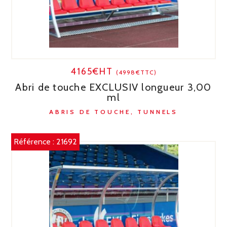
4165€HT
(4998€TTC)
Abri de touche EXCLUSIV longueur 3,00
ml
ABRIS DE TOUCHE, TUNNELS
Référence :
21692