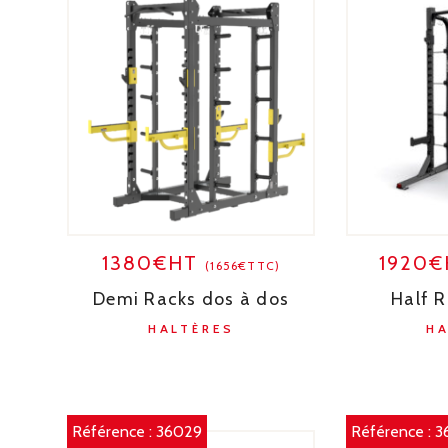
1380€HT
1920
(1656€TTC)
Demi Racks dos à dos
Half R
HALTÈRES
H
Référence :
36029
Référence :
3