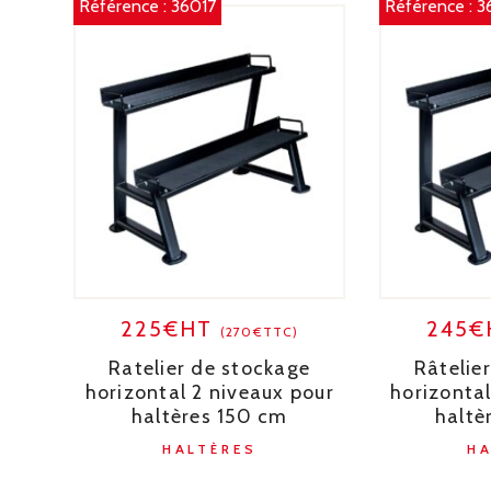
Référence :
36017
Référence :
3
225€HT
245
(270€TTC)
Ratelier de stockage
Râtelie
horizontal 2 niveaux pour
horizontal
haltères 150 cm
haltè
HALTÈRES
H