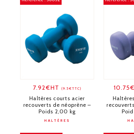
7.92€HT
10.75
(9.5€TTC)
Haltères courts acier
Haltères
recouverts de néoprène –
recouvert
Poids 2,00 kg
Poid
HALTÈRES
H