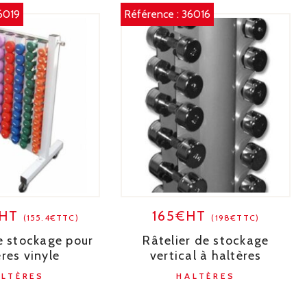
6019
Référence :
36016
€HT
165€HT
(155.4€TTC)
(198€TTC)
e stockage pour
Râtelier de stockage
res vinyle
vertical à haltères
ALTÈRES
HALTÈRES