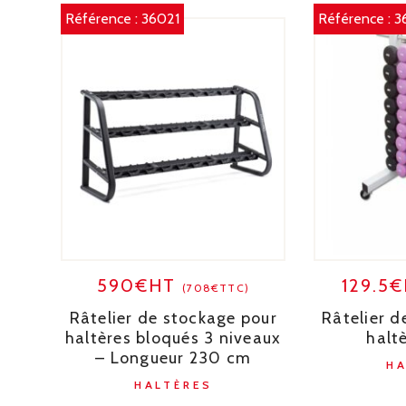
Référence :
36021
Référence :
3
590€HT
129.5
(708€TTC)
Râtelier de stockage pour
Râtelier d
haltères bloqués 3 niveaux
haltè
– Longueur 230 cm
H
HALTÈRES