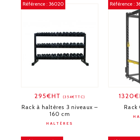
Référence :
36020
Référence :
3
295€HT
1320
(354€TTC)
Rack à haltères 3 niveaux –
Rack
160 cm
H
HALTÈRES