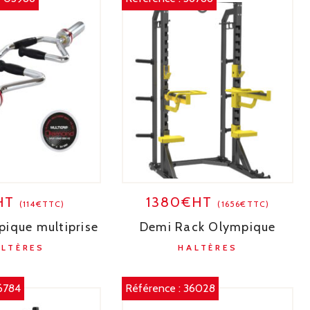
HT
1380€HT
(114€TTC)
(1656€TTC)
pique multiprise
Demi Rack Olympique
ALTÈRES
HALTÈRES
6784
Référence :
36028