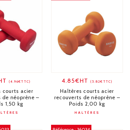
€HT
4.85€HT
(4.96€TTC)
(5.82€TTC)
 courts acier
Haltères courts acier
s de néoprène –
recouverts de néoprène –
s 1,50 kg
Poids 2,00 kg
ALTÈRES
HALTÈRES
6033
Référence :
36034