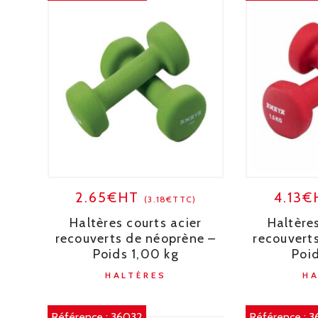
2.65€HT
4.13
(3.18€TTC)
Haltères courts acier
Haltères
recouverts de néoprène –
recouvert
Poids 1,00 kg
Poid
HALTÈRES
H
Référence :
36032
Référence :
3