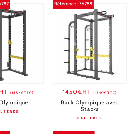
6787
Référence :
36788
€HT
1450€HT
(1584€TTC)
(1740€TTC)
 Olympique
Rack Olympique avec
Stacks
ALTÈRES
HALTÈRES