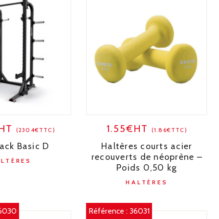
€HT
1.55€HT
(2304€TTC)
(1.86€TTC)
ack Basic D
Haltères courts acier
recouverts de néoprène –
ALTÈRES
Poids 0,50 kg
HALTÈRES
6030
Référence :
36031