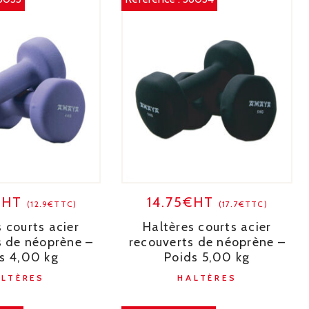
€HT
14.75€HT
(12.9€TTC)
(17.7€TTC)
 courts acier
Haltères courts acier
s de néoprène –
recouverts de néoprène –
s 4,00 kg
Poids 5,00 kg
ALTÈRES
HALTÈRES