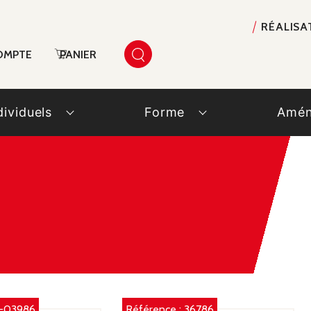
RÉALISA
OMPTE
PANIER
dividuels
Forme
Amén
-03986
Référence :
36786