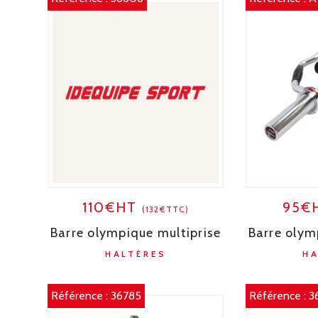
110€HT
95€
(132€TTC)
Barre olympique multiprise
Barre olym
HALTÈRES
H
Référence :
36785
Référence :
3