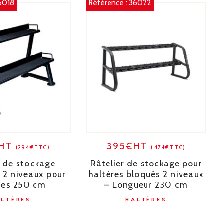
6018
Référence :
36022
€HT
395€HT
(294€TTC)
(474€TTC)
r de stockage
Râtelier de stockage pour
 2 niveaux pour
haltères bloqués 2 niveaux
res 250 cm
– Longueur 230 cm
ALTÈRES
HALTÈRES