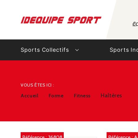
Panneau de gestion des cookies
C
Sports Collectifs
Sports In
VOUS ÊTES ICI :
Haltères
Accueil
Forme
Fitness
Référence :
36808
Référence :
A