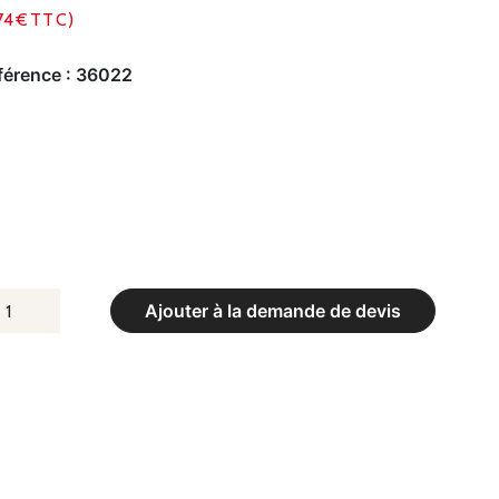
74€TTC)
férence :
36022
UANTITÉ
Ajouter à la demande de devis
E
TELIER
E
TOCKAGE
OUR