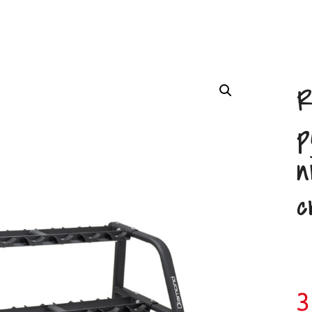
R
p
n
c