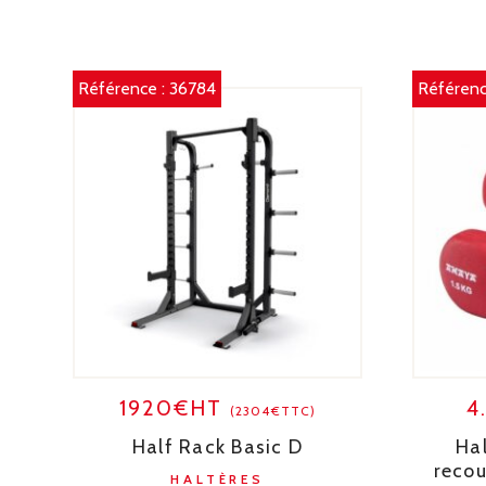
Référence :
36784
Référenc
1920€HT
4
(2304€TTC)
Half Rack Basic D
Hal
recou
HALTÈRES