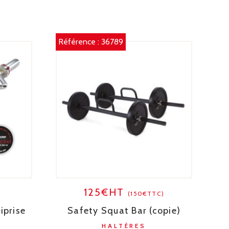
Référence :
36789
125€HT
)
(150€TTC)
iprise
Safety Squat Bar (copie)
HALTÈRES