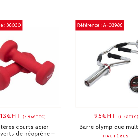
e :
36030
Référence :
A-03986
.13€HT
95€HT
(4.96€TTC)
(114€TTC
tères courts acier
Barre olympique mult
verts de néoprène –
HALTÈRES