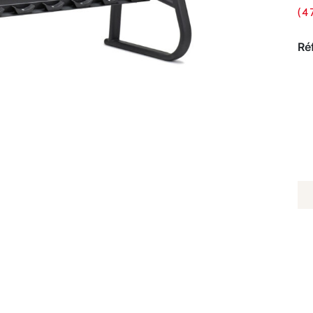
(4
Ré
Q
D
RÂ
D
S
P