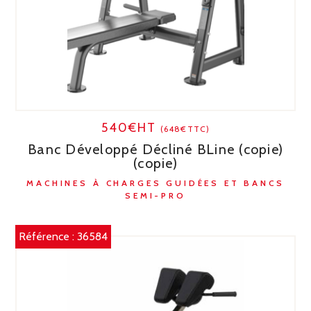
540€HT
(648€TTC)
Banc Développé Décliné BLine (copie)
(copie)
MACHINES À CHARGES GUIDÉES ET BANCS
SEMI-PRO
Référence :
36584