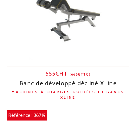
555€HT
(666€TTC)
Banc de développé décliné XLine
MACHINES À CHARGES GUIDÉES ET BANCS
XLINE
Référence :
36719