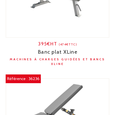
395€HT
(474€TTC)
Banc plat XLine
MACHINES À CHARGES GUIDÉES ET BANCS
XLINE
Référence :
36236