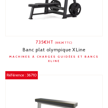
735€HT
(882€TTC)
Banc plat olympique XLine
MACHINES À CHARGES GUIDÉES ET BANCS
XLINE
Référence :
36710