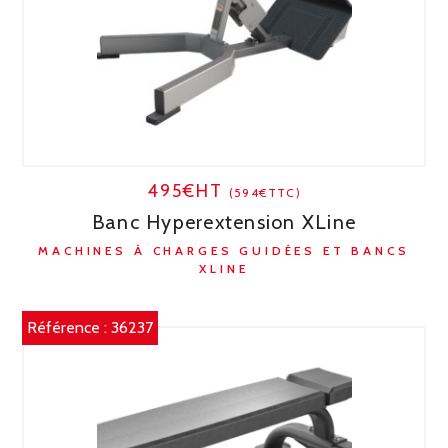
495€HT
(594€TTC)
Banc Hyperextension XLine
MACHINES À CHARGES GUIDÉES ET BANCS
XLINE
Référence :
36237