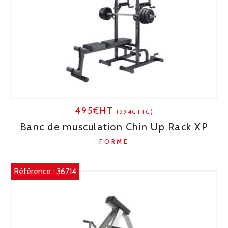
495€HT
(594€TTC)
Banc de musculation Chin Up Rack XP
FORME
Référence :
36714