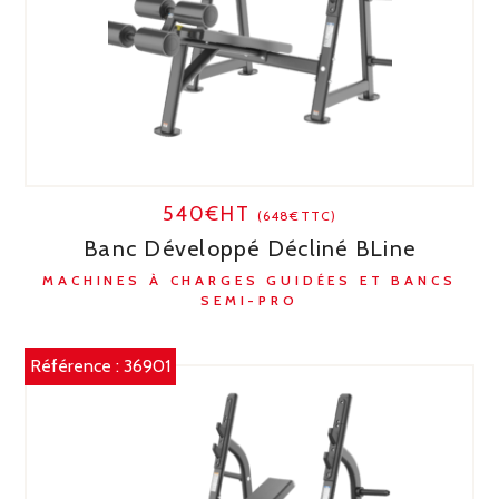
540€HT
(648€TTC)
Banc Développé Décliné BLine
MACHINES À CHARGES GUIDÉES ET BANCS
SEMI-PRO
Référence :
36901