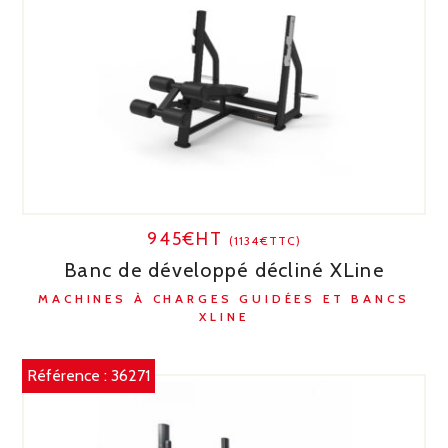
945€HT
(1134€TTC)
Banc de développé décliné XLine
MACHINES À CHARGES GUIDÉES ET BANCS
XLINE
Référence :
36271