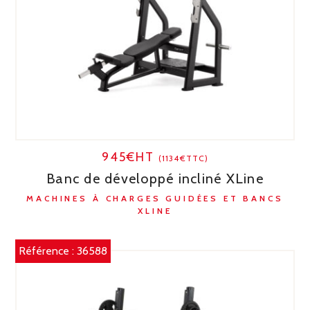
945€HT
(1134€TTC)
Banc de développé incliné XLine
MACHINES À CHARGES GUIDÉES ET BANCS
XLINE
Référence :
36588