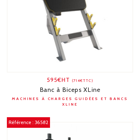
595€HT
(714€TTC)
Banc à Biceps XLine
MACHINES À CHARGES GUIDÉES ET BANCS
XLINE
Référence :
36582