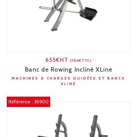
655€HT
(786€TTC)
Banc de Rowing Incliné XLine
MACHINES À CHARGES GUIDÉES ET BANCS
XLINE
Référence :
36900