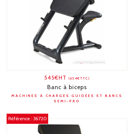
545€HT
(654€TTC)
Banc à biceps
MACHINES À CHARGES GUIDÉES ET BANCS
SEMI-PRO
Référence :
36720