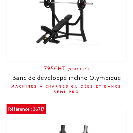
795€HT
(954€TTC)
Banc de développé incliné Olympique
MACHINES À CHARGES GUIDÉES ET BANCS
SEMI-PRO
Référence :
36717