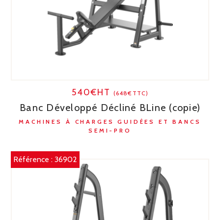
540€HT
(648€TTC)
Banc Développé Décliné BLine (copie)
MACHINES À CHARGES GUIDÉES ET BANCS
SEMI-PRO
Référence :
36902