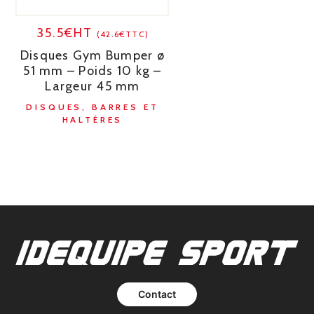
35.5€HT
(42.6€TTC)
Disques Gym Bumper ø
51 mm – Poids 10 kg –
Largeur 45 mm
DISQUES, BARRES ET
HALTÈRES
Contact