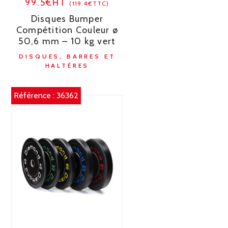
99.5€HT
(119.4€TTC)
Disques Bumper
Compétition Couleur ø
50,6 mm – 10 kg vert
DISQUES, BARRES ET
HALTÈRES
Référence :
36362