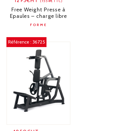
1295€HT
(1554€TTC)
Free Weight Presse à
Epaules – charge libre
FORME
Référence :
36725