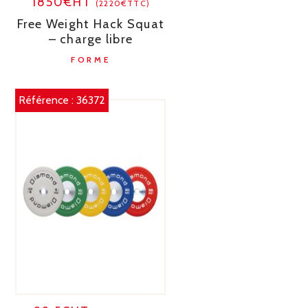
1850€HT
(2220€TTC)
Free Weight Hack Squat
– charge libre
FORME
Référence :
36372