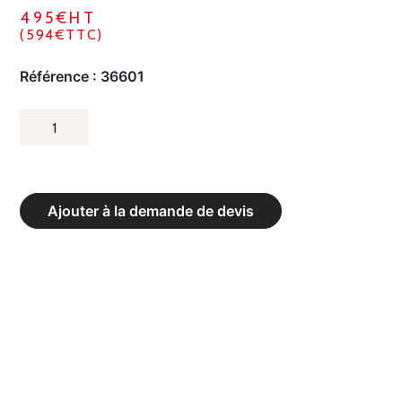
495€HT
(594€TTC)
Référence :
36601
QUANTITÉ
DE
BANC
DE
Ajouter à la demande de devis
MUSCULATION
CHIN
UP
RACK
XP