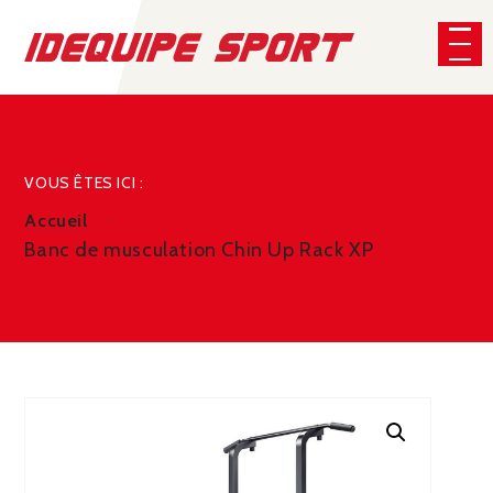
Panneau de gestion des cookies
CHERCHER
VOUS ÊTES ICI :
Accueil
Banc de musculation Chin Up Rack XP