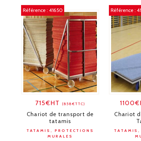
Référence :
41650
Référence :
4
715€HT
1100
(858€TTC)
Chariot de transport de
Chariot d
tatamis
T
TATAMIS, PROTECTIONS
TATAMIS
MURALES
M