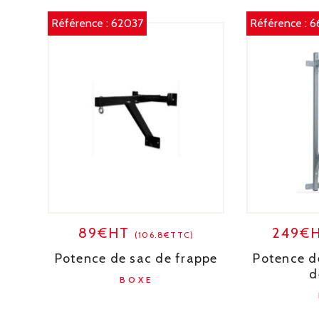
Référence :
62037
Référence :
6
89€HT
249€
(106.8€TTC)
Potence de sac de frappe
Potence d
d
BOXE