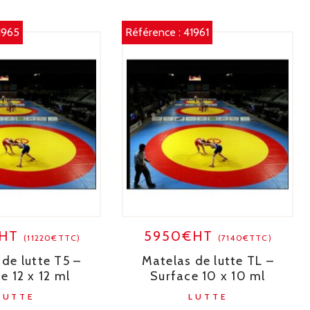
1965
Référence :
41961
€HT
5950€HT
(11220€TTC)
(7140€TTC)
de lutte T5 –
Matelas de lutte TL –
e 12 x 12 ml
Surface 10 x 10 ml
LUTTE
LUTTE