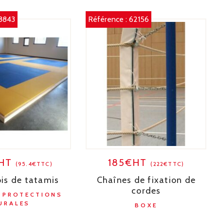
8843
Référence :
62156
€HT
185€HT
(95.4€TTC)
(222€TTC)
is de tatamis
Chaînes de fixation de
cordes
, PROTECTIONS
URALES
BOXE