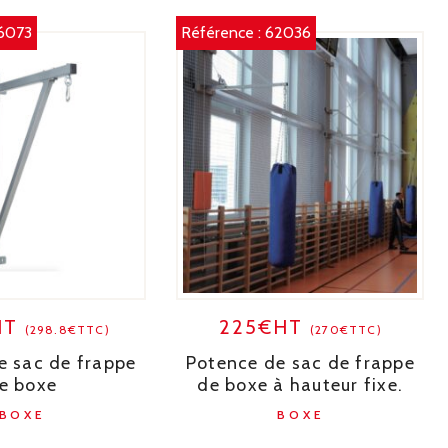
6073
Référence :
62036
HT
225€HT
(298.8€TTC)
(270€TTC)
e sac de frappe
Potence de sac de frappe
e boxe
de boxe à hauteur fixe.
BOXE
BOXE