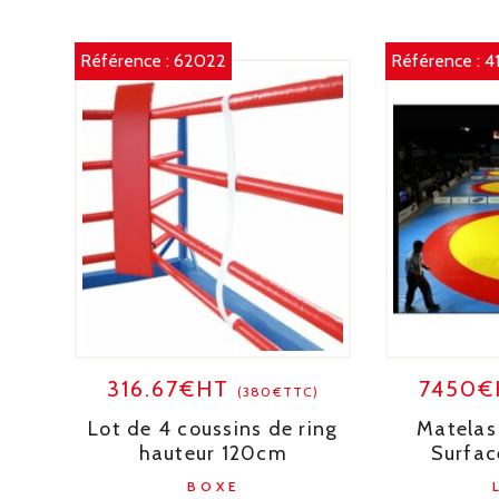
Référence :
62022
Référence :
4
316.67€HT
7450
(380€TTC)
Lot de 4 coussins de ring
Matelas 
hauteur 120cm
Surfac
BOXE