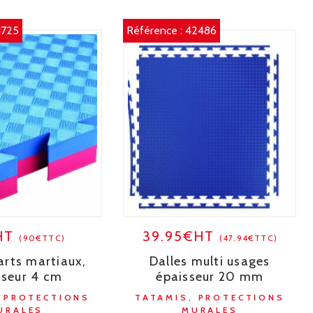
1725
Référence :
42486
HT
39.95€HT
(90€TTC)
(47.94€TTC)
arts martiaux,
Dalles multi usages
sseur 4 cm
épaisseur 20 mm
, PROTECTIONS
TATAMIS, PROTECTIONS
URALES
MURALES