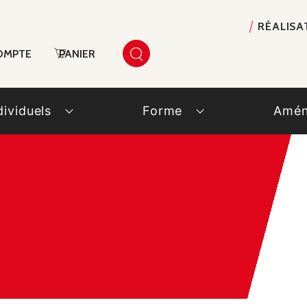
RÉALISA
OMPTE
PANIER
dividuels
Forme
Amén