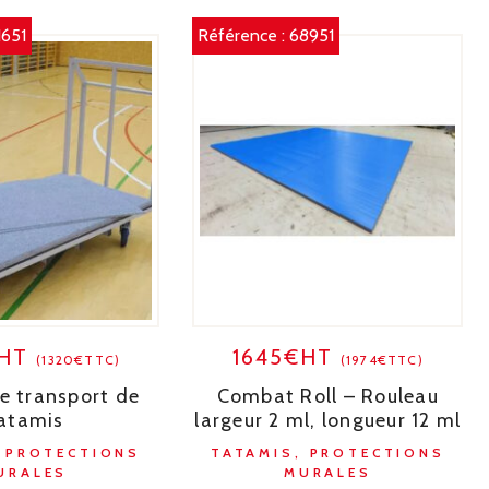
1651
Référence :
68951
€HT
1645€HT
(1320€TTC)
(1974€TTC)
e transport de
Combat Roll – Rouleau
atamis
largeur 2 ml, longueur 12 ml
, PROTECTIONS
TATAMIS, PROTECTIONS
URALES
MURALES