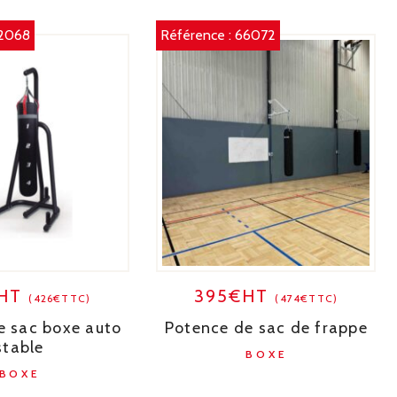
2068
Référence :
66072
€HT
395€HT
(426€TTC)
(474€TTC)
e sac boxe auto
Potence de sac de frappe
stable
BOXE
BOXE