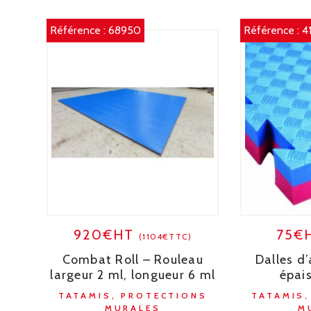
Référence :
68950
Référence :
4
920€HT
75€
(1104€TTC)
Combat Roll – Rouleau
Dalles d’
largeur 2 ml, longueur 6 ml
épai
TATAMIS, PROTECTIONS
TATAMIS
MURALES
M