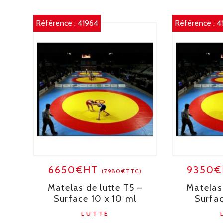
Référence :
41964
Référence :
4
6650€HT
9350
(7980€TTC)
Matelas de lutte T5 –
Matelas 
Surface 10 x 10 ml
Surfac
LUTTE