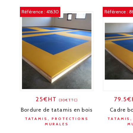
Référence :
41630
Référence :
8
25€HT
79.5
(30€TTC)
Bordure de tatamis en bois
Cadre bo
TATAMIS, PROTECTIONS
TATAMIS
MURALES
M