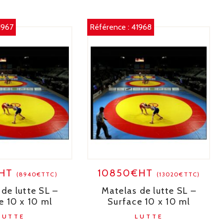
1967
Référence :
41968
€HT
10850€HT
(8940€TTC)
(13020€TTC)
de lutte SL –
Matelas de lutte SL –
e 10 x 10 ml
Surface 10 x 10 ml
LUTTE
LUTTE