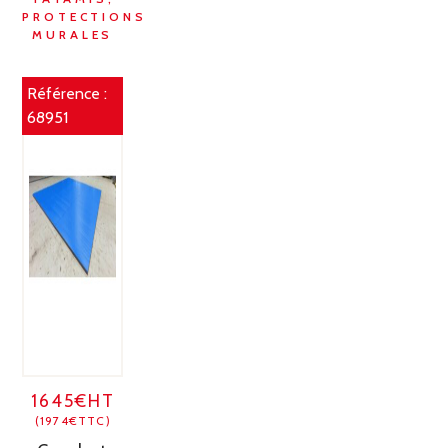
PROTECTIONS
MURALES
Référence :
68951
1645€HT
(1974€TTC)