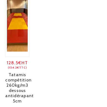
128.5€HT
(154.2€TTC)
Tatamis
compétition
260kg/m3
dessous
antidérapant
5cm