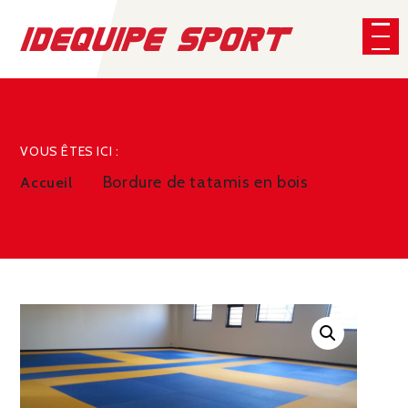
Panneau de gestion des cookies
CHERCHER
VOUS ÊTES ICI :
Bordure de tatamis en bois
Accueil