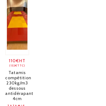
110€HT
(132€TTC)
Tatamis
compétition
230kg/m3
dessous
antidérapant
4cm
TATAMIS,