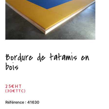
Bordure de tatamis en
bois
25€HT
(30€TTC)
Référence :
41630