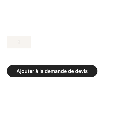
QUANTITÉ
DE
BORDURE
DE
Ajouter à la demande de devis
TATAMIS
EN
BOIS