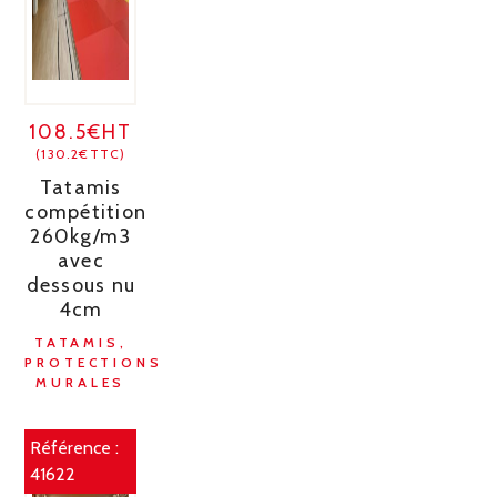
108.5€HT
(130.2€TTC)
Tatamis
compétition
260kg/m3
avec
dessous nu
4cm
TATAMIS,
PROTECTIONS
MURALES
Référence :
41622