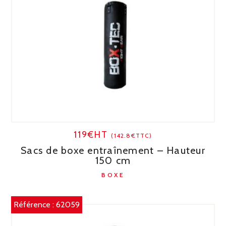
119€HT
(142.8€TTC)
Sacs de boxe entraînement – Hauteur
150 cm
BOXE
Référence :
62059