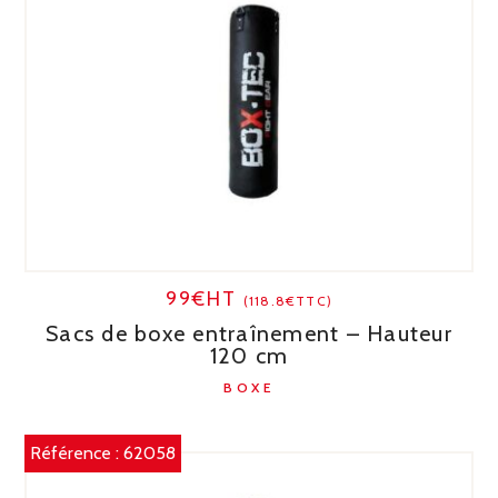
99€HT
(118.8€TTC)
Sacs de boxe entraînement – Hauteur
120 cm
BOXE
Référence :
62058