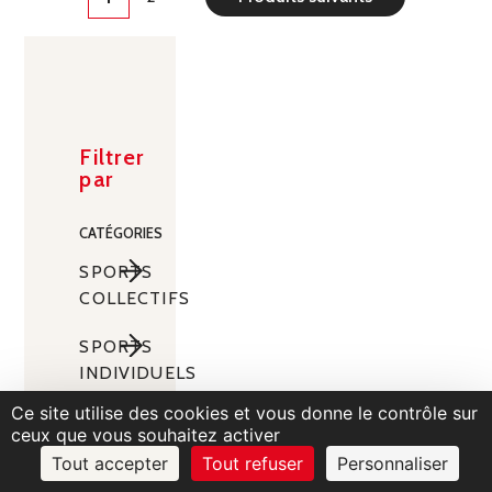
Filtrer
par
CATÉGORIES
SPORTS
COLLECTIFS
Sports
SPORTS
de
INDIVIDUELS
Sable
Sports
Ce site utilise des cookies et vous donne le contrôle sur
FORME
Équipements
Football
ceux que vous souhaitez activer
de
de
Fitness
Raquettes
Tout accepter
Tout refuser
Personnaliser
Accessoires
AMÉNAGEMENT
Plateaux
terrains