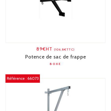
89€HT
(106.8€TTC)
Potence de sac de frappe
BOXE
Référence :
66073