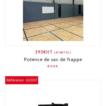
395€HT
(474€TTC)
Potence de sac de frappe
BOXE
Référence :
62037