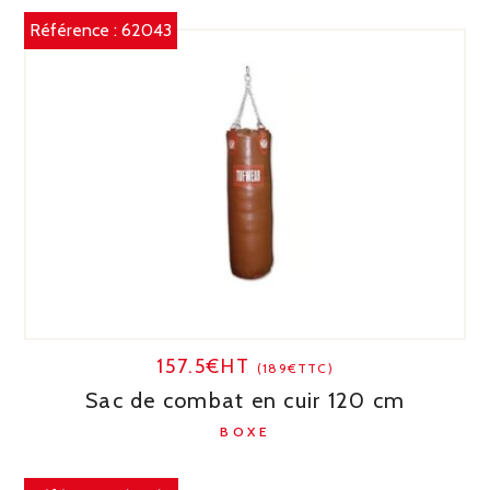
Référence :
62043
157.5€HT
(189€TTC)
Sac de combat en cuir 120 cm
BOXE