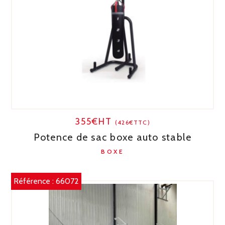
355€HT
(426€TTC)
Potence de sac boxe auto stable
BOXE
Référence :
66072