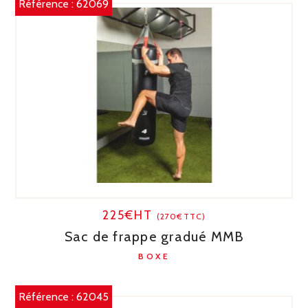
Référence :
62069
225€HT
(270€TTC)
Sac de frappe gradué MMB
BOXE
Référence :
62045