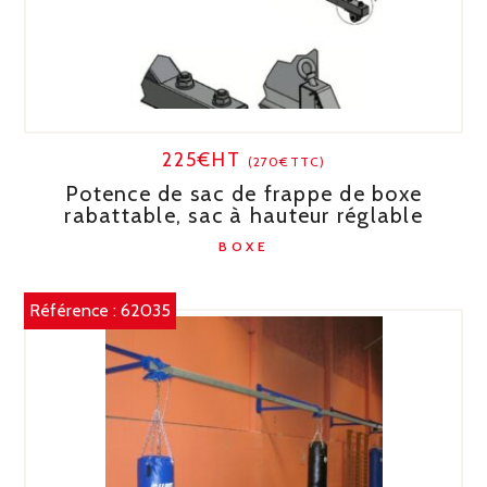
225€HT
(270€TTC)
Potence de sac de frappe de boxe
rabattable, sac à hauteur réglable
BOXE
Référence :
62035