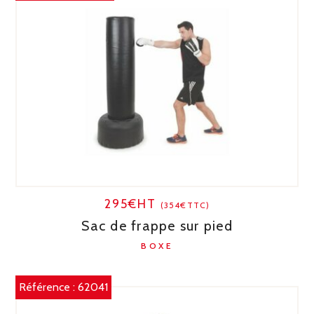
295€HT
(354€TTC)
Sac de frappe sur pied
BOXE
Référence :
62041