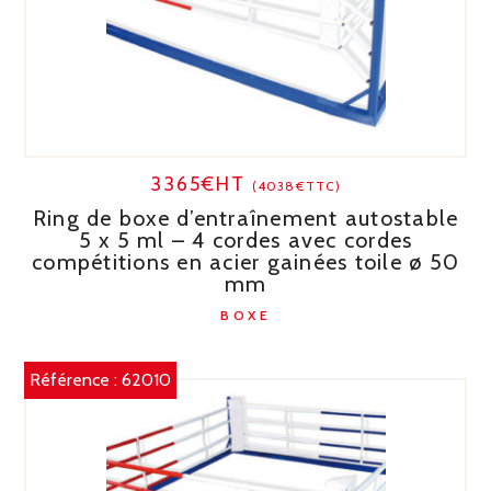
3365€HT
(4038€TTC)
Ring de boxe d’entraînement autostable
5 x 5 ml – 4 cordes avec cordes
compétitions en acier gainées toile ø 50
mm
BOXE
Référence :
62010