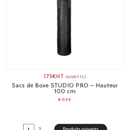
175€HT
(210€TTC)
Sacs de Boxe STUDIO PRO – Hauteur
100 cm
BOXE
2
Produits suivants
1