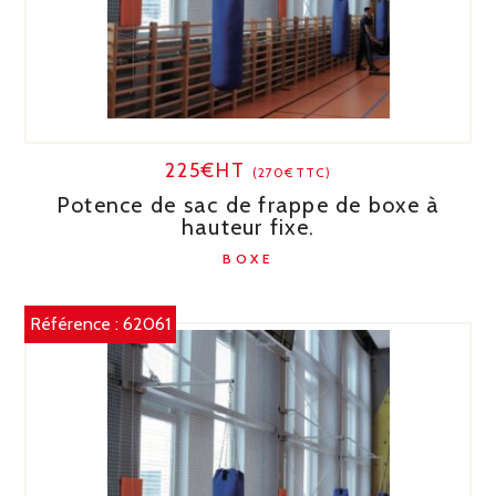
225€HT
(270€TTC)
Potence de sac de frappe de boxe à
hauteur fixe.
BOXE
Référence :
62061