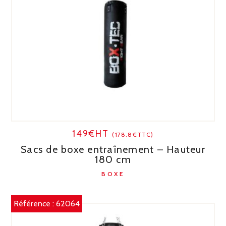
149€HT
(178.8€TTC)
Sacs de boxe entraînement – Hauteur
180 cm
BOXE
Référence :
62064