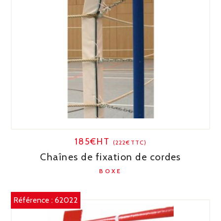
185€HT
(222€TTC)
Chaînes de fixation de cordes
BOXE
Référence :
62022