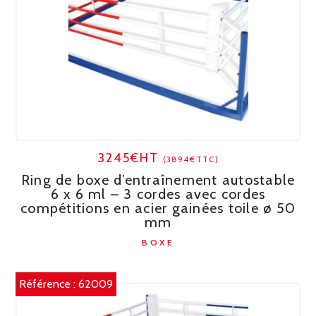
3245€HT
(3894€TTC)
Ring de boxe d’entraînement autostable
6 x 6 ml – 3 cordes avec cordes
compétitions en acier gainées toile ø 50
mm
BOXE
Référence :
62009