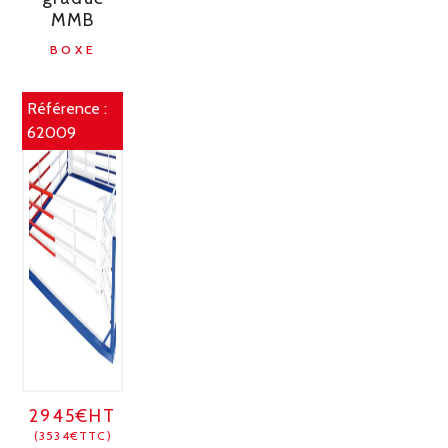
MMB
BOXE
Référence :
62009
2945€HT
(3534€TTC)