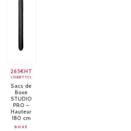
265€HT
(318€TTC)
Sacs de
Boxe
STUDIO
PRO –
Hauteur
180 cm
BOXE