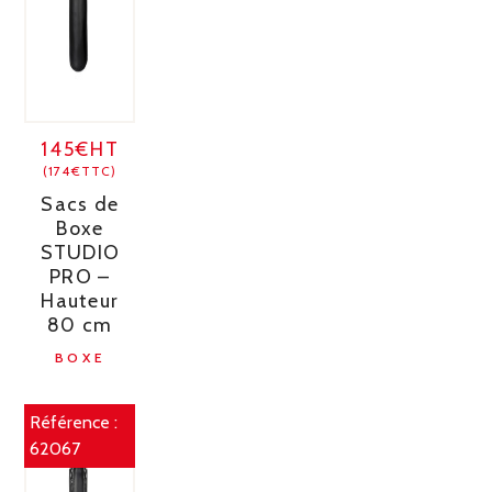
145€HT
(174€TTC)
Sacs de
Boxe
STUDIO
PRO –
Hauteur
80 cm
BOXE
Référence :
62067