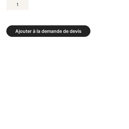
QUANTITÉ
DE
RING
DE
Ajouter à la demande de devis
BOXE
D’ENTRAÎNEMENT
AUTOSTABLE
6
X
6
ML
-
3
CORDES
AVEC