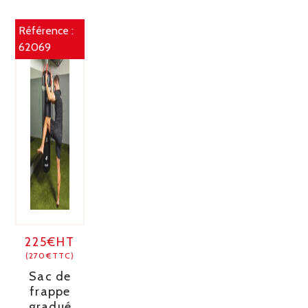
Référence :
62069
225€HT
(270€TTC)
Sac de
frappe
gradué