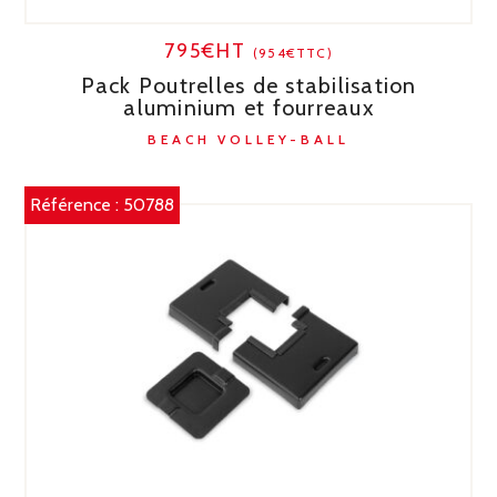
795€HT
(954€TTC)
Pack Poutrelles de stabilisation
aluminium et fourreaux
BEACH VOLLEY-BALL
Référence :
50788