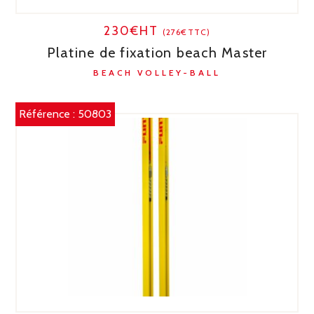
230€HT
(276€TTC)
Platine de fixation beach Master
BEACH VOLLEY-BALL
Référence :
50803