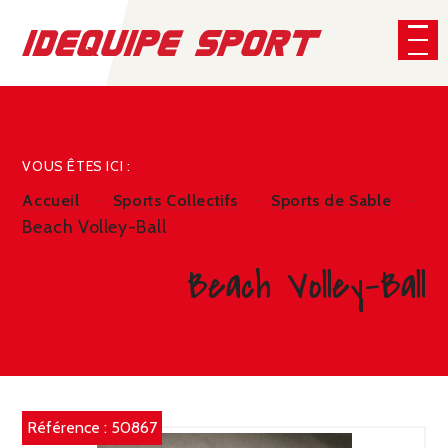
Panneau de gestion des cookies
CHERCHER
VOUS ÊTES ICI :
Accueil
Sports Collectifs
Sports de Sable
Beach Volley-Ball
Beach Volley-Ball
Référence :
50867