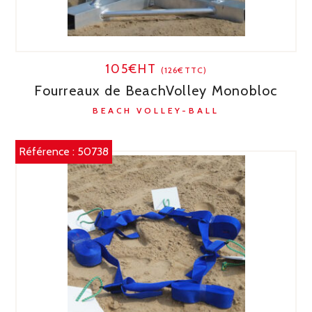
105€HT
(126€TTC)
Fourreaux de BeachVolley Monobloc
BEACH VOLLEY-BALL
Référence :
50738