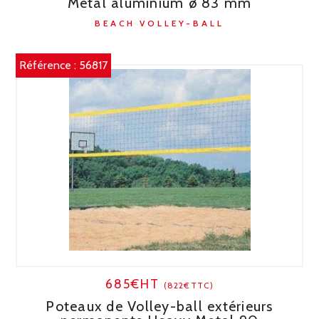
Metal aluminium ø 83 mm
BEACH VOLLEY-BALL
Référence :
56817
685€HT
(822€TTC)
Poteaux de Volley-ball extérieurs