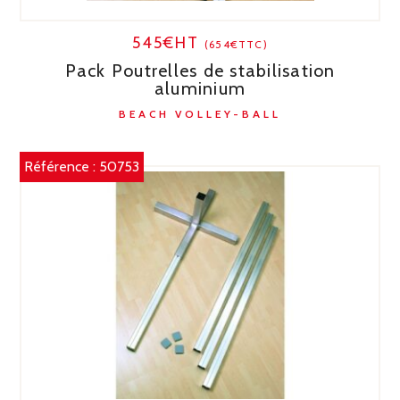
545€HT
(654€TTC)
Pack Poutrelles de stabilisation
aluminium
BEACH VOLLEY-BALL
Référence :
50753