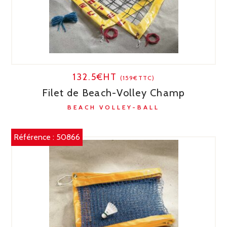
132.5€HT
(159€TTC)
Filet de Beach-Volley Champ
BEACH VOLLEY-BALL
Référence :
50866