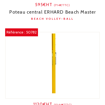
595€HT
(714€TTC)
Poteau central ERHARD Beach Master
BEACH VOLLEY-BALL
Référence :
50782
1120€HT
(1344€TTC)