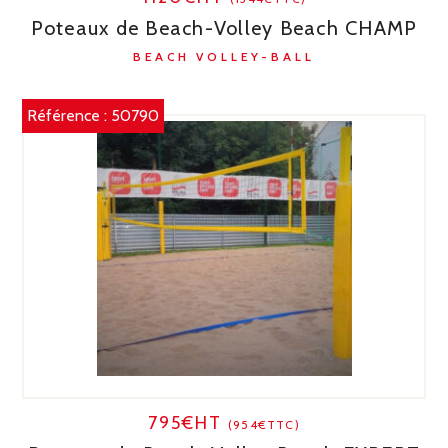
Poteaux de Beach-Volley Beach CHAMP
BEACH VOLLEY-BALL
Référence :
50790
795€HT
(954€TTC)