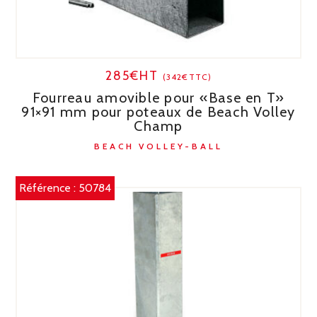
285€HT
(342€TTC)
Fourreau amovible pour «Base en T»
91×91 mm pour poteaux de Beach Volley
Champ
BEACH VOLLEY-BALL
Référence :
50784