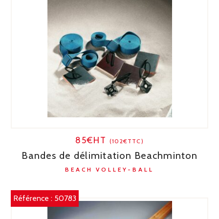
85€HT
(102€TTC)
Bandes de délimitation Beachminton
BEACH VOLLEY-BALL
Référence :
50783