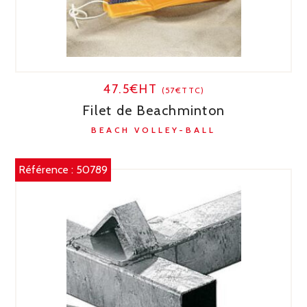
47.5€HT
(57€TTC)
Filet de Beachminton
BEACH VOLLEY-BALL
Référence :
50789