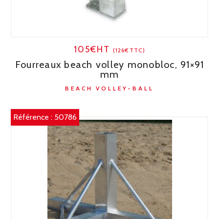
105€HT
(126€TTC)
Fourreaux beach volley monobloc, 91×91
mm
BEACH VOLLEY-BALL
Référence :
50786