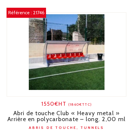
Référence :
21746
1550€HT
(1860€TTC)
Abri de touche Club « Heavy metal »
Arrière en polycarbonate – long. 2,00 ml
ABRIS DE TOUCHE, TUNNELS