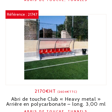
Référence :
21747
2170€HT
(2604€TTC)
Abri de touche Club « Heavy metal »
Arrière en polycarbonate – long. 3,00 ml
ABRIS DE TOUCHE, TUNNELS