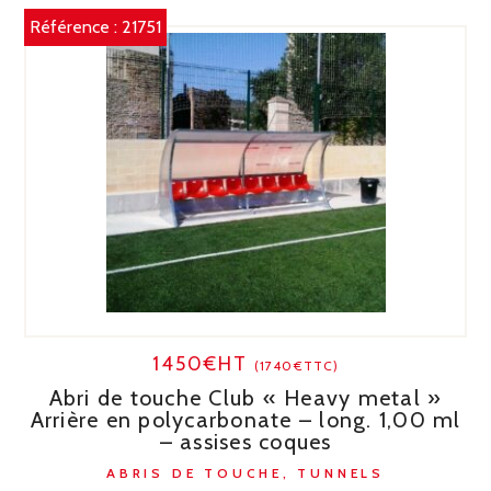
Référence :
21751
1450€HT
(1740€TTC)
Abri de touche Club « Heavy metal »
Arrière en polycarbonate – long. 1,00 ml
– assises coques
ABRIS DE TOUCHE, TUNNELS