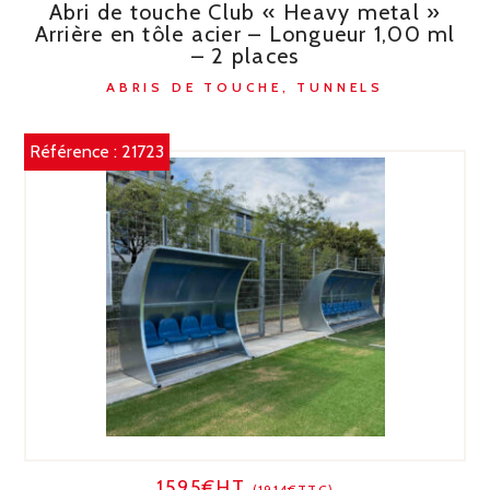
Abri de touche Club « Heavy metal »
Arrière en tôle acier – Longueur 1,00 ml
– 2 places
ABRIS DE TOUCHE, TUNNELS
Référence :
21723
1595€HT
(1914€TTC)