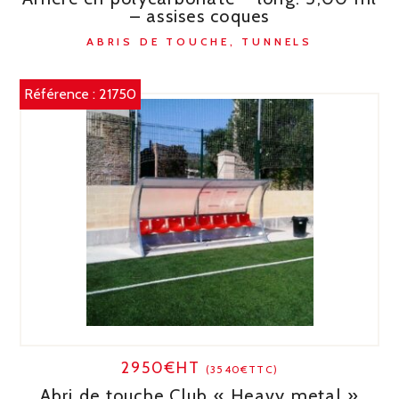
– assises coques
ABRIS DE TOUCHE, TUNNELS
Référence :
21750
2950€HT
(3540€TTC)
Abri de touche Club « Heavy metal »