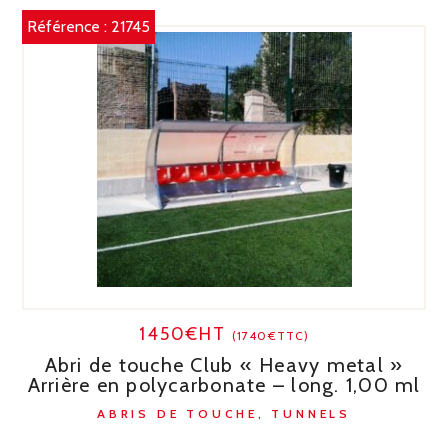
Référence :
21745
1450€HT
(1740€TTC)
Abri de touche Club « Heavy metal »
Arrière en polycarbonate – long. 1,00 ml
ABRIS DE TOUCHE, TUNNELS