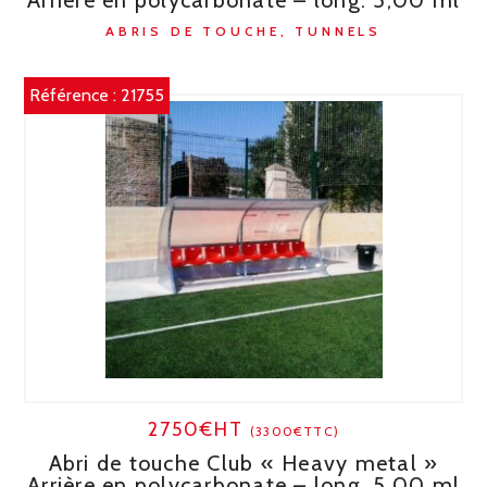
ABRIS DE TOUCHE, TUNNELS
Référence :
21755
2750€HT
(3300€TTC)
Abri de touche Club « Heavy metal »
Arrière en polycarbonate – long. 5,00 ml