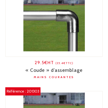
29.5€HT
(35.4€TTC)
« Coude » d’assemblage
MAINS COURANTES
Référence :
201303