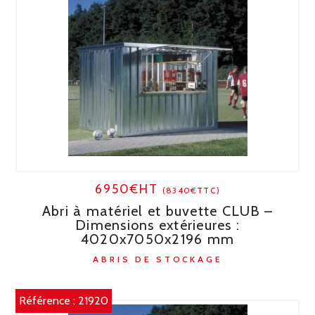
6950€HT
(8340€TTC)
Abri à matériel et buvette CLUB –
Dimensions extérieures :
4020x7050x2196 mm
ABRIS DE STOCKAGE
Référence :
21920