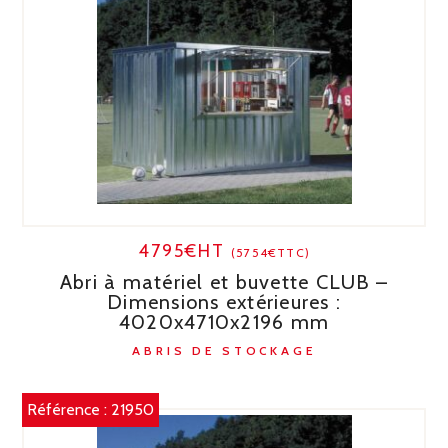
4795€HT
(5754€TTC)
Abri à matériel et buvette CLUB –
Dimensions extérieures :
4020x4710x2196 mm
ABRIS DE STOCKAGE
Référence :
21950