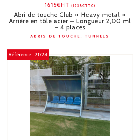
1615€HT
(1938€TTC)
Abri de touche Club « Heavy metal »
Arrière en tôle acier – Longueur 2,00 ml
– 4 places
ABRIS DE TOUCHE, TUNNELS
Référence :
21724