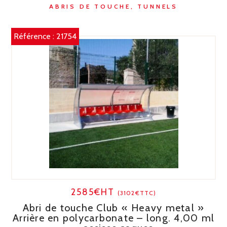
ABRIS DE TOUCHE, TUNNELS
Référence :
21754
2585€HT
(3102€TTC)
Abri de touche Club « Heavy metal »
Arrière en polycarbonate – long. 4,00 ml