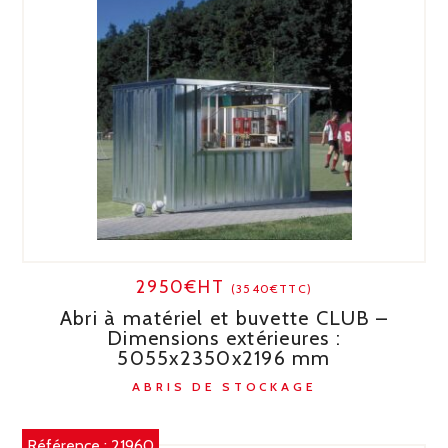
2950€HT
(3540€TTC)
Abri à matériel et buvette CLUB –
Dimensions extérieures :
5055x2350x2196 mm
ABRIS DE STOCKAGE
Référence :
21960