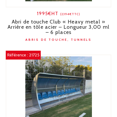
1995€HT
(2394€TTC)
Abri de touche Club « Heavy metal »
Arrière en tôle acier – Longueur 3,00 ml
– 6 places
ABRIS DE TOUCHE, TUNNELS
Référence :
21725