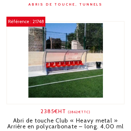
ABRIS DE TOUCHE, TUNNELS
Référence :
21748
2385€HT
(2862€TTC)
Abri de touche Club « Heavy metal »
Arrière en polycarbonate – long. 4,00 ml