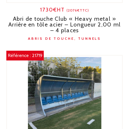
1730€HT
(2076€TTC)
Abri de touche Club « Heavy metal »
Arrière en tôle acier – Longueur 2,00 ml
– 4 places
ABRIS DE TOUCHE, TUNNELS
Référence :
21719