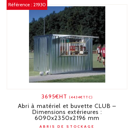
Référence :
21930
3695€HT
(4434€TTC)
Abri à matériel et buvette CLUB –
Dimensions extérieures :
6090x2350x2196 mm
ABRIS DE STOCKAGE