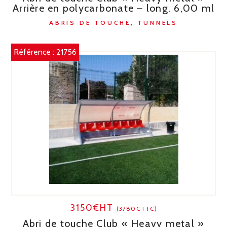
Arrière en polycarbonate – long. 6,00 ml
ABRIS DE TOUCHE, TUNNELS
Référence :
21756
3150€HT
(3780€TTC)
Abri de touche Club « Heavy metal »