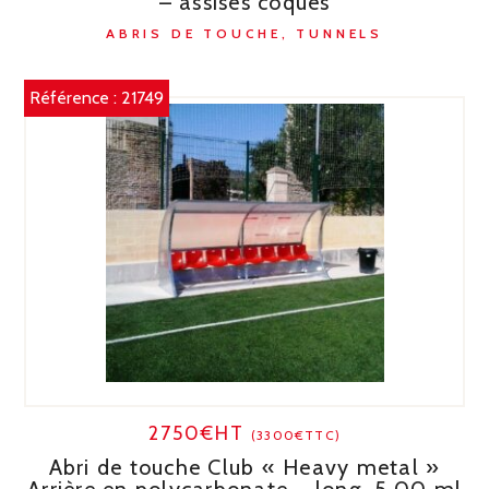
– assises coques
ABRIS DE TOUCHE, TUNNELS
Référence :
21749
2750€HT
(3300€TTC)
Abri de touche Club « Heavy metal »
Arrière en polycarbonate – long. 5,00 ml