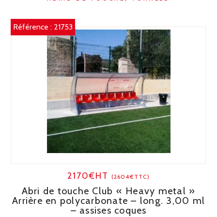
Référence :
21753
2170€HT
(2604€TTC)
Abri de touche Club « Heavy metal »
Arrière en polycarbonate – long. 3,00 ml
– assises coques