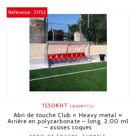
Référence :
21752
1550€HT
(1860€TTC)
Abri de touche Club « Heavy metal »
Arrière en polycarbonate – long. 2,00 ml
– assises coques
ABRIS DE TOUCHE, TUNNELS