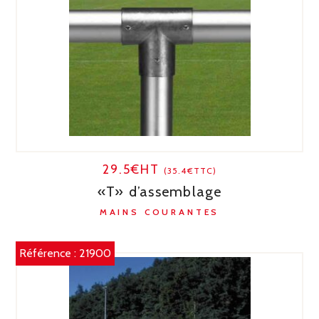
29.5€HT
(35.4€TTC)
«T» d’assemblage
MAINS COURANTES
Référence :
21900