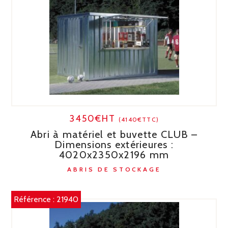
3450€HT
(4140€TTC)
Abri à matériel et buvette CLUB –
Dimensions extérieures :
4020x2350x2196 mm
ABRIS DE STOCKAGE
Référence :
21940