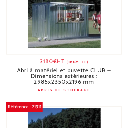
3180€HT
(3816€TTC)
Abri à matériel et buvette CLUB –
Dimensions extérieures :
2985x2350x2196 mm
ABRIS DE STOCKAGE
Référence :
21911