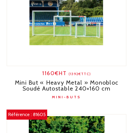
1160€HT
(1392€TTC)
Mini But « Heavy Metal » Monobloc
Soudé Autostable 240×160 cm
MINI-BUTS
Référence :
81605