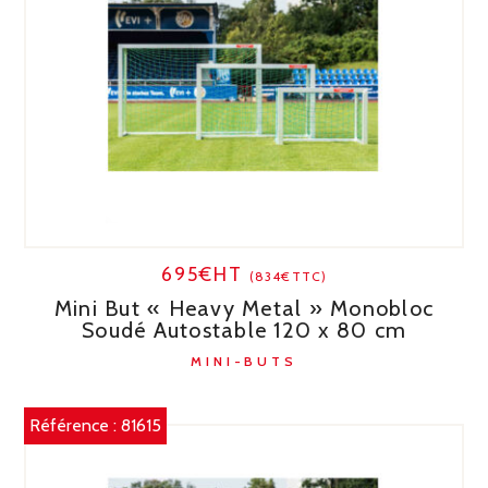
695€HT
(834€TTC)
Mini But « Heavy Metal » Monobloc
Soudé Autostable 120 x 80 cm
MINI-BUTS
Référence :
81615