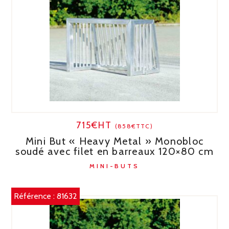
715€HT
(858€TTC)
Mini But « Heavy Metal » Monobloc
soudé avec filet en barreaux 120×80 cm
MINI-BUTS
Référence :
81632