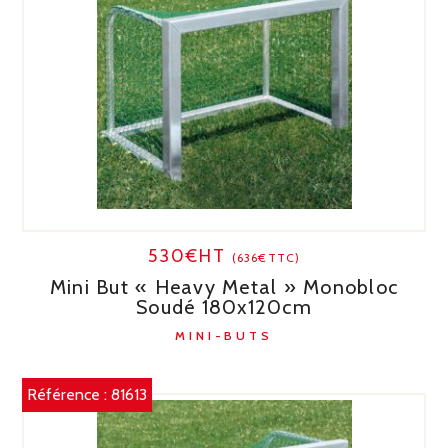
530€HT
(636€TTC)
Mini But « Heavy Metal » Monobloc
Soudé 180x120cm
MINI-BUTS
Référence :
81613