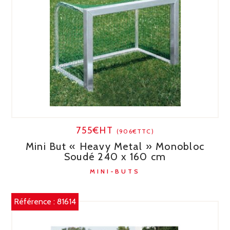
755€HT
(906€TTC)
Mini But « Heavy Metal » Monobloc
Soudé 240 x 160 cm
MINI-BUTS
Référence :
81614