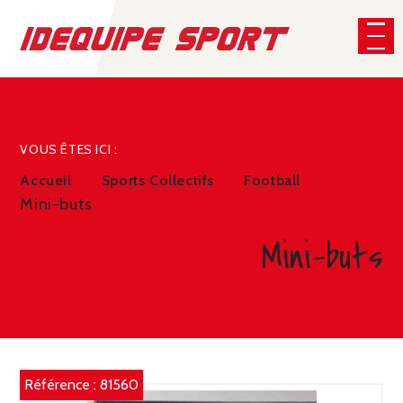
Panneau de gestion des cookies
CHERCHER
VOUS ÊTES ICI :
Accueil
Sports Collectifs
Football
Mini-buts
Mini-buts
Référence :
81560