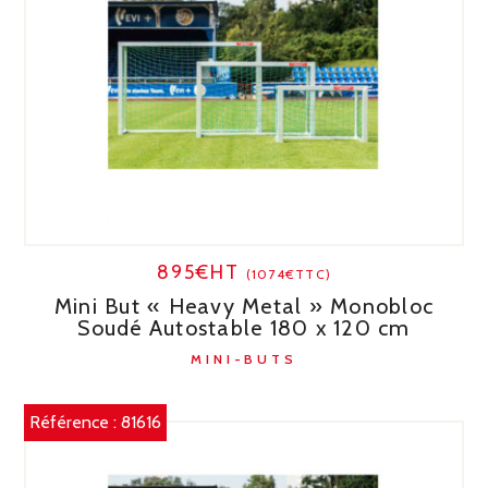
895€HT
(1074€TTC)
Mini But « Heavy Metal » Monobloc
Soudé Autostable 180 x 120 cm
MINI-BUTS
Référence :
81616