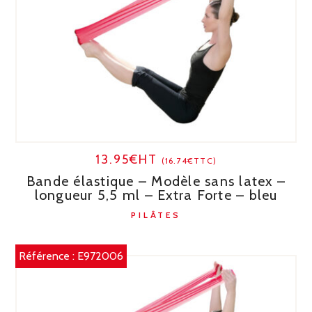
13.95€HT
(16.74€TTC)
Bande élastique – Modèle sans latex –
longueur 5,5 ml – Extra Forte – bleu
PILÂTES
Référence :
E972006