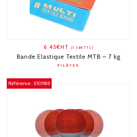
6.45€HT
(7.74€TTC)
Bande Elastique Textile MTB – 7 kg
PILÂTES
Référence :
E101169