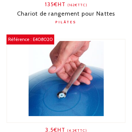
135€HT
(162€TTC)
Chariot de rangement pour Nattes
PILÂTES
Référence :
E408020
3.5€HT
(4.2€TTC)