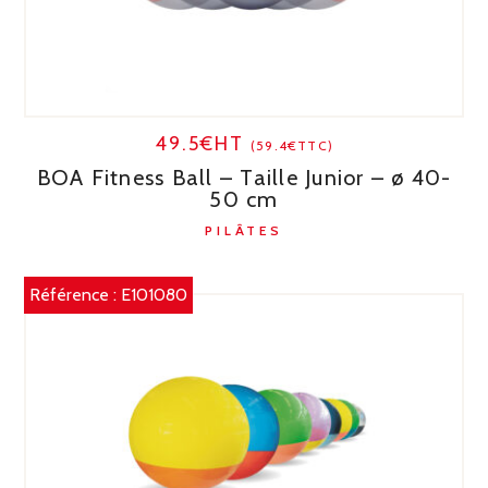
49.5€HT
(59.4€TTC)
BOA Fitness Ball – Taille Junior – ø 40-
50 cm
PILÂTES
Référence :
E101080