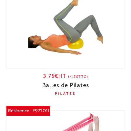
3.75€HT
(4.5€TTC)
Balles de Pilates
PILÂTES
Référence :
E972011