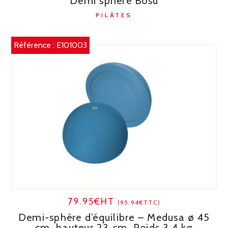
Demi sphère Bosu
PILÂTES
Référence :
E101003
79.95€HT
(95.94€TTC)
Demi-sphère d’équilibre – Medusa ø 45
cm, hauteur 23 cm, Poids 3,4 kg