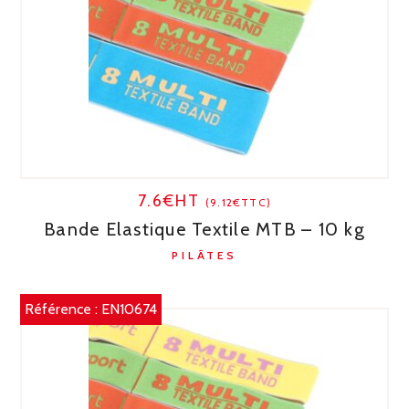
7.6€HT
(9.12€TTC)
Bande Elastique Textile MTB – 10 kg
PILÂTES
Référence :
EN10674