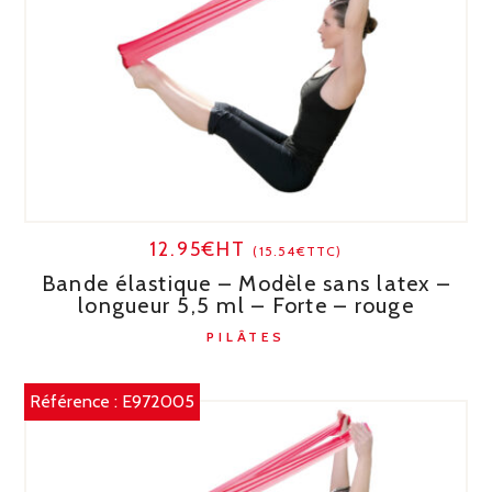
12.95€HT
(15.54€TTC)
Bande élastique – Modèle sans latex –
longueur 5,5 ml – Forte – rouge
PILÂTES
Référence :
E972005