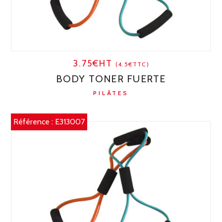
3.75€HT
(4.5€TTC)
BODY TONER FUERTE
PILÂTES
Référence :
E313007