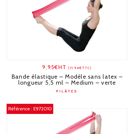
9.95€HT
(11.94€TTC)
Bande élastique – Modèle sans latex –
longueur 5,5 ml – Medium – verte
PILÂTES
Référence :
E972010