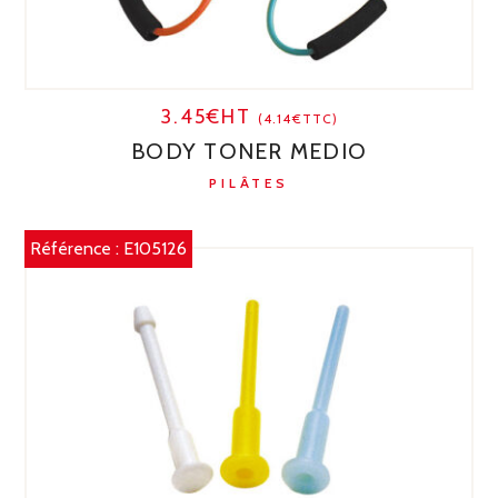
3.45€HT
(4.14€TTC)
BODY TONER MEDIO
PILÂTES
Référence :
E105126