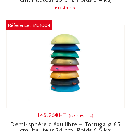
PILÂTES
Référence :
E101004
145.95€HT
(175.14€TTC)
Demi-sphère d’équilibre – Tortuga ø 65
cm, hauteur 24 cm, Poids 6,5 kg