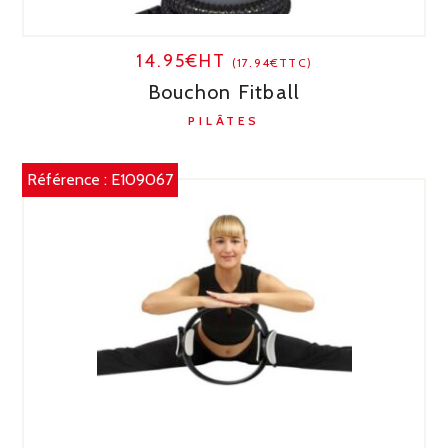
14.95€HT
(17.94€TTC)
Bouchon Fitball
PILÂTES
Référence :
E109067