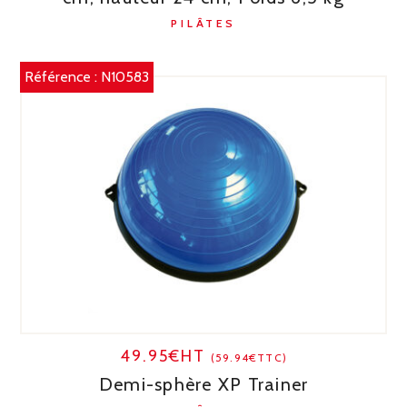
PILÂTES
Référence :
N10583
49.95€HT
(59.94€TTC)
Demi-sphère XP Trainer