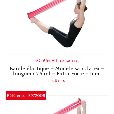
50.95€HT
(61.14€TTC)
Bande élastique – Modèle sans latex –
longueur 25 ml – Extra Forte – bleu
PILÂTES
Référence :
E972008