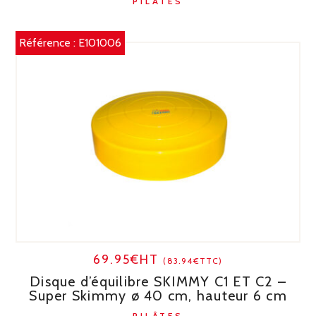
PILÂTES
Référence :
E101006
69.95€HT
(83.94€TTC)
Disque d’équilibre SKIMMY C1 ET C2 –
Super Skimmy ø 40 cm, hauteur 6 cm
PILÂTES