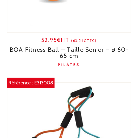
52.95€HT
(63.54€TTC)
BOA Fitness Ball – Taille Senior – ø 60-
65 cm
PILÂTES
Référence :
E313008