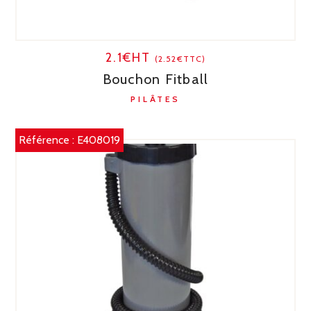
2.1€HT
(2.52€TTC)
Bouchon Fitball
PILÂTES
Référence :
E408019