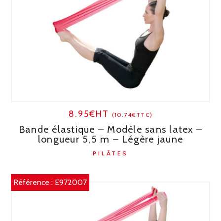
8.95€HT
(10.74€TTC)
Bande élastique – Modèle sans latex –
longueur 5,5 m – Légère jaune
PILÂTES
Référence :
E972007