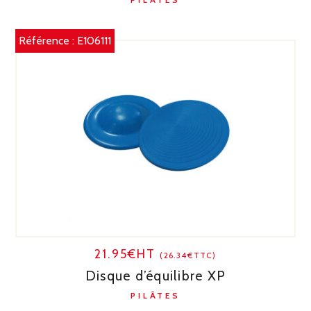
Référence :
E106111
21.95€HT
(26.34€TTC)
Disque d’équilibre XP
PILÂTES