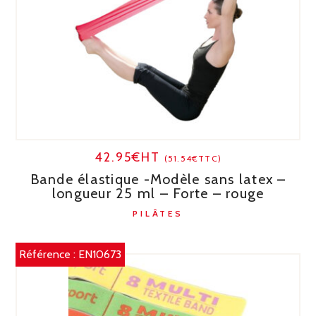
42.95€HT
(51.54€TTC)
Bande élastique -Modèle sans latex –
longueur 25 ml – Forte – rouge
PILÂTES
Référence :
EN10673