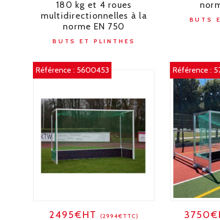
180 kg et 4 roues
nor
multidirectionnelles à la
BUTS 
norme EN 750
BUTS ET PLINTHES
Référence :
5600453
Référence :
5
2495€HT
3750
(2994€TTC)