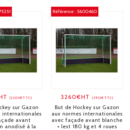
75251
Référence :
5600460
€HT
3260€HT
(2202€TTC)
(3912€TTC)
ckey sur Gazon
But de Hockey sur Gazon
 internationales
aux normes internationales
açade avant
avec façade avant blanche
m anodisé à la
+ lest 180 kg et 4 roues