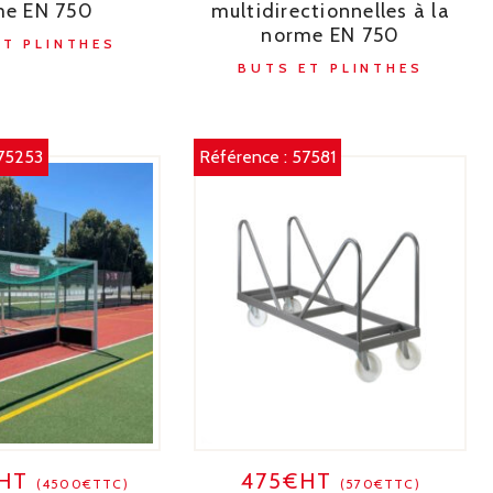
me EN 750
multidirectionnelles à la
norme EN 750
ET PLINTHES
BUTS ET PLINTHES
75253
Référence :
57581
€HT
475€HT
(4500€TTC)
(570€TTC)