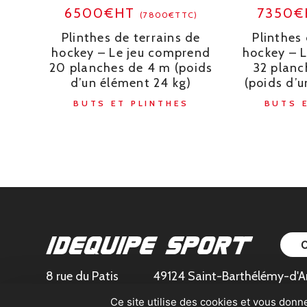
6500€HT
7350
(7800€TTC)
Plinthes de terrains de
Plinthes 
hockey – Le jeu comprend
hockey – 
20 planches de 4 m (poids
32 planc
d’un élément 24 kg)
(poids d’u
BUTS ET PLINTHES
BUTS 
8 rue du Patis
49124 Saint-Barthélémy-d'A
Ce site utilise des cookies et vous donn