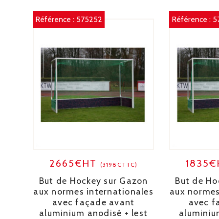
Référence :
575252
Référence :
5
2665€HT
1835
(3198€TTC)
But de Hockey sur Gazon
But de Ho
aux normes internationales
aux normes
avec façade avant
avec f
aluminium anodisé + lest
aluminiu