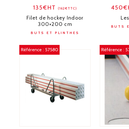
135€HT
450
(162€TTC)
Filet de hockey Indoor
Les
300×200 cm
BUTS 
BUTS ET PLINTHES
Référence :
57580
Référence :
5