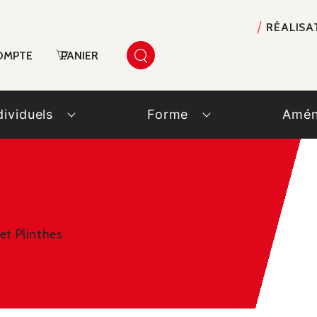
RÉALISA
OMPTE
PANIER
dividuels
Forme
Amén
et Plinthes