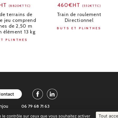
€HT
460€HT
(8820€TTC)
(552€TTC)
de terrains de
Train de roulement
Le jeu comprend
Directionnel
hes de 2,50 m
BUTS ET PLINTHES
n élément 13 kg
ET PLINTHES
Contact
Facebook
Linkedin
njou
06 79 68 71 63
Tout acce
e le contrôle sur ceux que vous souhaitez activer