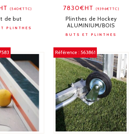
€HT
7830€HT
(540€TTC)
(9396€TTC)
t de but
Plinthes de Hockey
ALUMINIUM/BOIS
ET PLINTHES
BUTS ET PLINTHES
7583
Référence :
563861