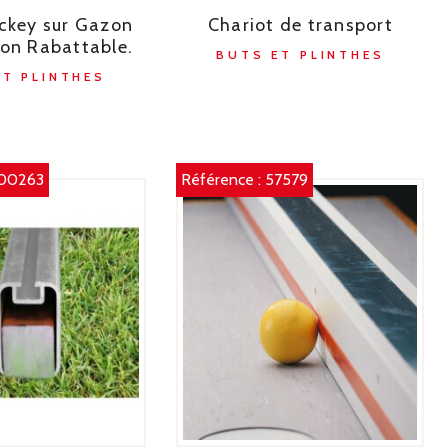
ckey sur Gazon
Chariot de transport
on Rabattable.
BUTS ET PLINTHES
ET PLINTHES
00263
Référence :
57579