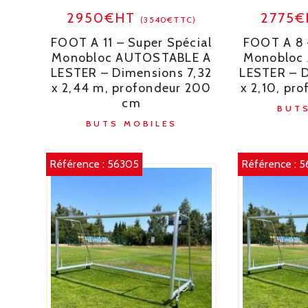
2950€HT
2775
(3540€TTC)
FOOT A 11 – Super Spécial
FOOT A 8 
Monobloc AUTOSTABLE A
Monobloc
LESTER – Dimensions 7,32
LESTER – 
x 2,44 m, profondeur 200
x 2,10, pr
cm
BUTS
BUTS MOBILES
Référence :
56305
Référence :
5