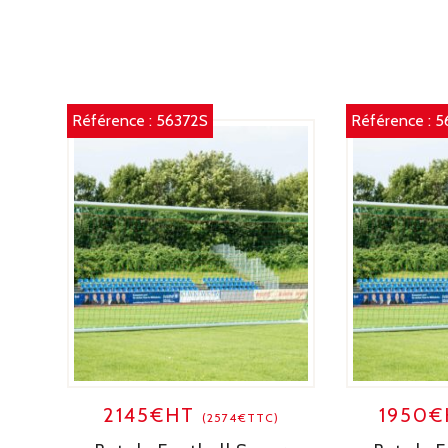
Référence :
56372S
Référence :
5
2145€HT
1950
(2574€TTC)