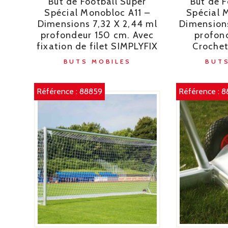
But de Football Super
But de F
Spécial Monobloc A11 –
Spécial 
Dimensions 7,32 X 2,44 ml
Dimensions
profondeur 150 cm. Avec
profon
fixation de filet SIMPLYFIX
Crochet
BUTS MOBILES
BUTS
Référence :
88859
Référence :
8