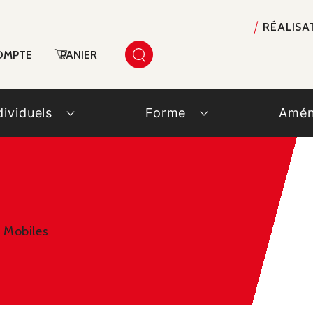
RÉALISA
OMPTE
PANIER
dividuels
Forme
Amén
 Mobiles