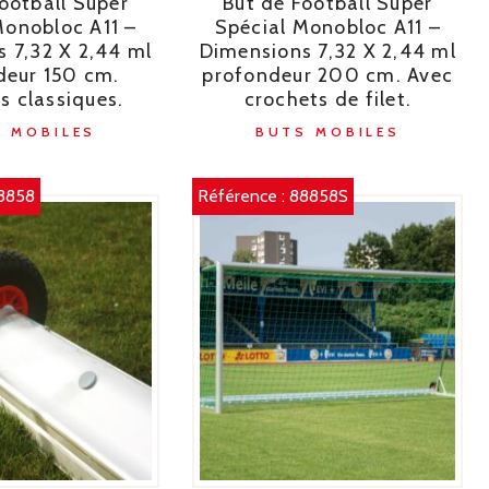
ootball Super
But de Football Super
Monobloc A11 –
Spécial Monobloc A11 –
 7,32 X 2,44 ml
Dimensions 7,32 X 2,44 ml
deur 150 cm.
profondeur 200 cm. Avec
s classiques.
crochets de filet.
 MOBILES
BUTS MOBILES
8858
Référence :
88858S