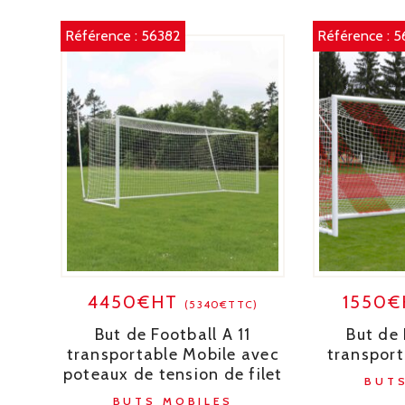
Référence :
56382
Référence :
5
4450€HT
1550
(5340€TTC)
But de Football A 11
But de 
transportable Mobile avec
transpor
poteaux de tension de filet
BUTS
BUTS MOBILES