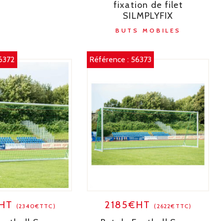
fixation de filet
SILMPLYFIX
BUTS MOBILES
6372
Référence :
56373
€HT
2185€HT
(2340€TTC)
(2622€TTC)