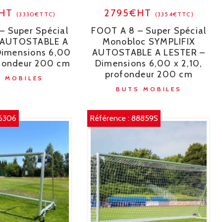
€HT
2795€HT
(3330€TTC)
(3354€TTC)
– Super Spécial
FOOT A 8 – Super Spécial
 AUTOSTABLE A
Monobloc SYMPLIFIX
Dimensions 6,00
AUTOSTABLE A LESTER –
ofondeur 200 cm
Dimensions 6,00 x 2,10,
profondeur 200 cm
 MOBILES
BUTS MOBILES
6306
Référence :
88859S