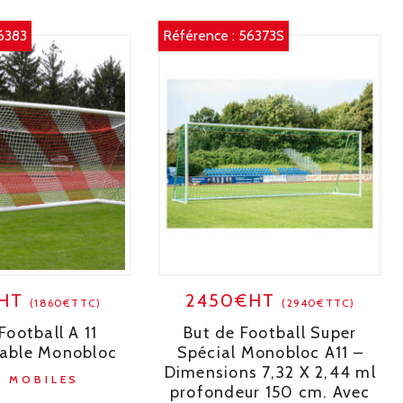
6383
Référence :
56373S
€HT
2450€HT
(1860€TTC)
(2940€TTC)
Football A 11
But de Football Super
table Monobloc
Spécial Monobloc A11 –
Dimensions 7,32 X 2,44 ml
 MOBILES
profondeur 150 cm. Avec