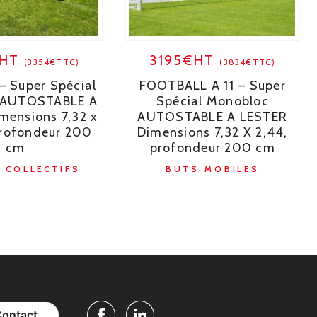
€HT
3195€HT
(3354€TTC)
(3834€TTC)
– Super Spécial
FOOTBALL A 11 – Super
 AUTOSTABLE A
Spécial Monobloc
mensions 7,32 x
AUTOSTABLE A LESTER
profondeur 200
Dimensions 7,32 X 2,44,
cm
profondeur 200 cm
 COLLECTIFS
BUTS MOBILES
Contact