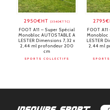
2950€HT
2795
(3540€TTC)
FOOT A11 – Super Spécial
FOOT A11 
Monobloc AUTOSTABLE A
Monobloc
LESTER Dimensions 7,32 x
LESTER Di
2,44 ml profondeur 200
2,44 ml 
cm
SPORTS COLLECTIFS
SPORTS