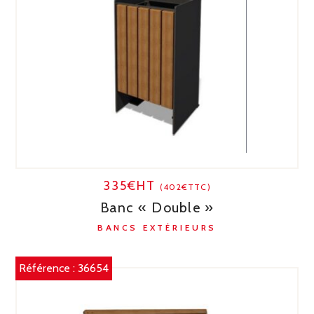
335€HT
(402€TTC)
Banc « Double »
BANCS EXTÉRIEURS
Référence :
36654