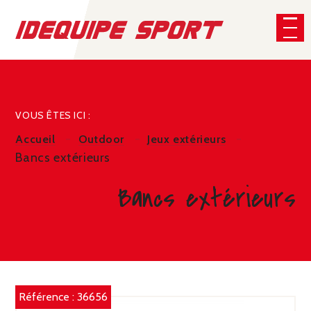
Panneau de gestion des cookies
CHERCHER
VOUS ÊTES ICI :
Accueil
Outdoor
Jeux extérieurs
Bancs extérieurs
Bancs extérieurs
Référence :
36656