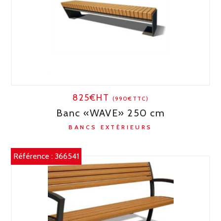
825€HT
(990€TTC)
Banc «WAVE» 250 cm
BANCS EXTÉRIEURS
Référence :
366541