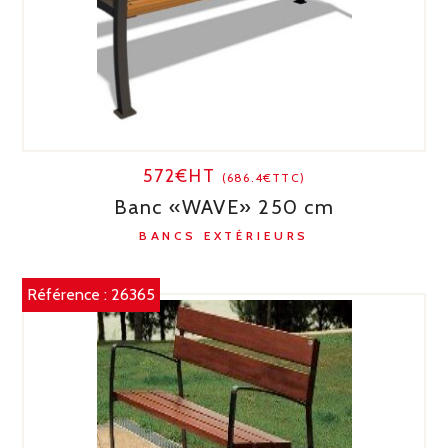
572€HT
(686.4€TTC)
Banc «WAVE» 250 cm
BANCS EXTÉRIEURS
Référence :
26365