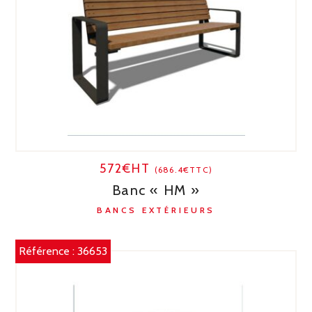
572€HT
(686.4€TTC)
Banc « HM »
BANCS EXTÉRIEURS
Référence :
36653