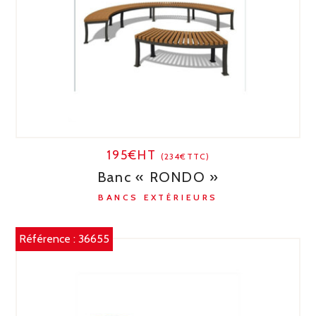
195€HT
(234€TTC)
Banc « RONDO »
BANCS EXTÉRIEURS
Référence :
36655