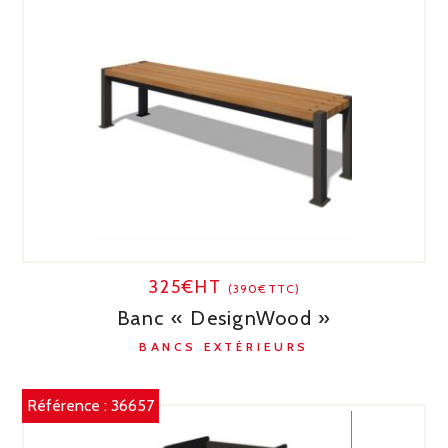
325€HT
(390€TTC)
Banc « DesignWood »
BANCS EXTÉRIEURS
Référence :
36657