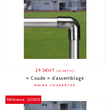
29.5€HT
(35.4€TTC)
« Coude » d’assemblage
MAINS COURANTES
Référence :
201303