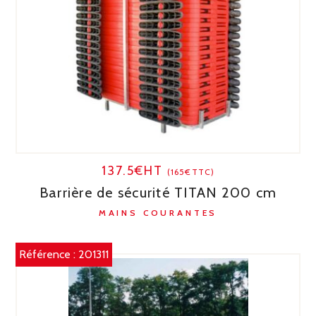
137.5€HT
(165€TTC)
Barrière de sécurité TITAN 200 cm
MAINS COURANTES
Référence :
201311