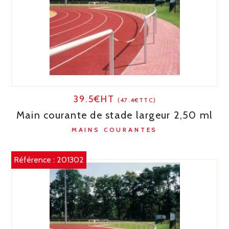
39.5€HT
(47.4€TTC)
Main courante de stade largeur 2,50 ml
MAINS COURANTES
Référence :
201302