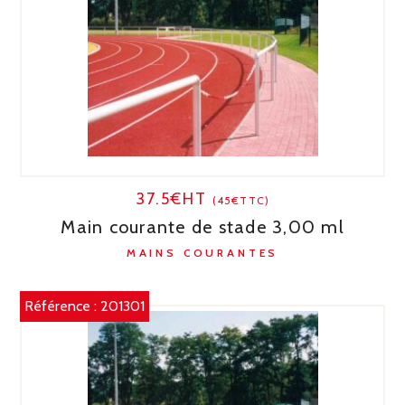
37.5€HT
(45€TTC)
Main courante de stade 3,00 ml
MAINS COURANTES
Référence :
201301