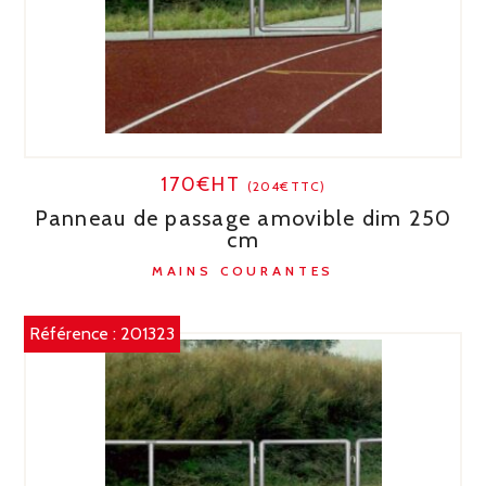
170€HT
(204€TTC)
Panneau de passage amovible dim 250
cm
MAINS COURANTES
Référence :
201323