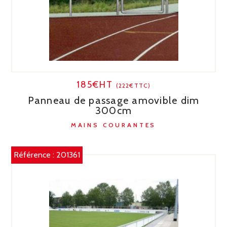
185€HT
(222€TTC)
Panneau de passage amovible dim
300cm
MAINS COURANTES
Référence :
201361