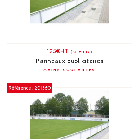
195€HT
(234€TTC)
Panneaux publicitaires
MAINS COURANTES
Référence :
201360