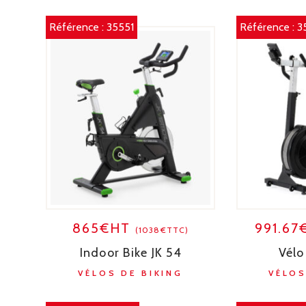
Référence :
35551
Référence :
3
865€HT
991.6
(1038€TTC)
Indoor Bike JK 54
Vélo
VÉLOS DE BIKING
VÉLOS