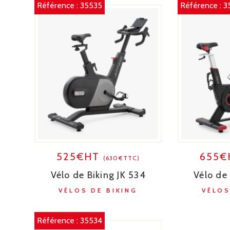
Référence :
35535
Référence :
3
525€HT
655
(630€TTC)
Vélo de Biking JK 534
Vélo de 
VÉLOS DE BIKING
VÉLOS
Référence :
35534