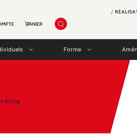
RÉALISA
OMPTE
PANIER
dividuels
Forme
Amén
e Biking