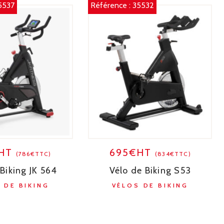
5537
Référence :
35532
€HT
695€HT
(786€TTC)
(834€TTC)
Biking JK 564
Vélo de Biking S53
 DE BIKING
VÉLOS DE BIKING