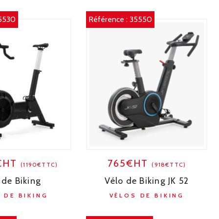
5530
Référence :
35550
7€HT
765€HT
(1190€TTC)
(918€TTC)
 de Biking
Vélo de Biking JK 52
 DE BIKING
VÉLOS DE BIKING