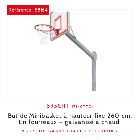
Référence :
88164
595€HT
(714€TTC)
But de Minibasket à hauteur fixe 260 cm.
En fourreaux – galvanisé à chaud.
BUTS DE BASKETBALL EXTÉRIEURS