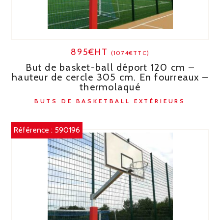
895€HT
(1074€TTC)
But de basket-ball déport 120 cm –
hauteur de cercle 305 cm. En fourreaux –
thermolaqué
BUTS DE BASKETBALL EXTÉRIEURS
Référence :
590196