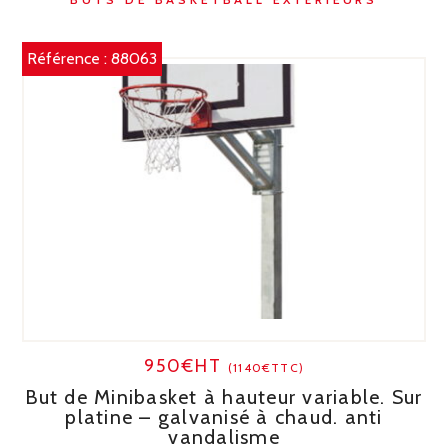
Référence :
88063
950€HT
(1140€TTC)
But de Minibasket à hauteur variable. Sur
platine – galvanisé à chaud. anti
vandalisme