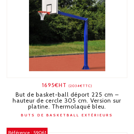
1695€HT
(2034€TTC)
But de basket-ball déport 225 cm –
hauteur de cercle 305 cm. Version sur
platine. Thermolaqué bleu.
BUTS DE BASKETBALL EXTÉRIEURS
Référence :
59061