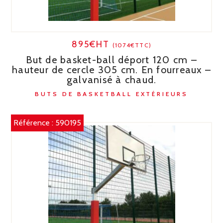
895€HT
(1074€TTC)
But de basket-ball déport 120 cm –
hauteur de cercle 305 cm. En fourreaux –
galvanisé à chaud.
BUTS DE BASKETBALL EXTÉRIEURS
Référence :
590195