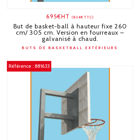
695€HT
(834€TTC)
But de basket-ball à hauteur fixe 260
cm/ 305 cm. Version en fourreaux –
galvanisé à chaud.
BUTS DE BASKETBALL EXTÉRIEURS
Référence :
881633