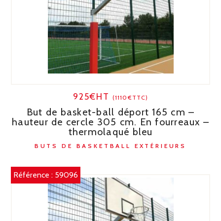
925€HT
(1110€TTC)
But de basket-ball déport 165 cm –
hauteur de cercle 305 cm. En fourreaux –
thermolaqué bleu
BUTS DE BASKETBALL EXTÉRIEURS
Référence :
59096