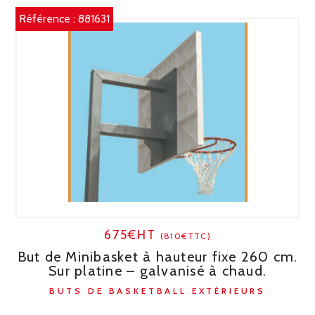
Référence :
881631
675€HT
(810€TTC)
But de Minibasket à hauteur fixe 260 cm.
Sur platine – galvanisé à chaud.
BUTS DE BASKETBALL EXTÉRIEURS