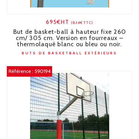
695€HT
(834€TTC)
But de basket-ball à hauteur fixe 260
cm/ 305 cm. Version en fourreaux –
thermolaqué blanc ou bleu ou noir.
BUTS DE BASKETBALL EXTÉRIEURS
Référence :
590194