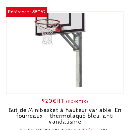
Référence :
88062
920€HT
(1104€TTC)
But de Minibasket à hauteur variable. En
fourreaux – thermolaqué bleu. anti
vandalisme
BUTS DE BASKETBALL EXTÉRIEURS