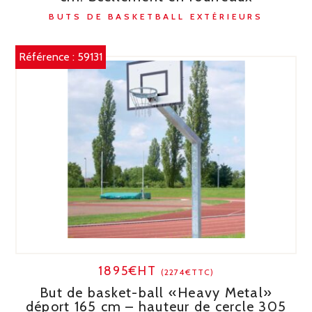
BUTS DE BASKETBALL EXTÉRIEURS
Référence :
59131
1895€HT
(2274€TTC)
But de basket-ball «Heavy Metal»
déport 165 cm – hauteur de cercle 305