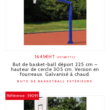
1645€HT
(1974€TTC)
But de basket-ball déport 225 cm –
hauteur de cercle 305 cm. Version en
fourreaux. Galvanisé à chaud.
BUTS DE BASKETBALL EXTÉRIEURS
Référence :
59091