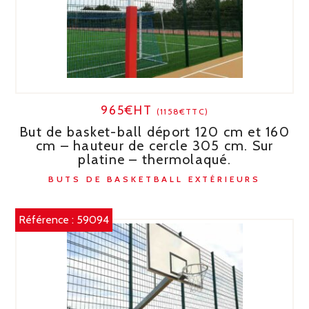
965€HT
(1158€TTC)
But de basket-ball déport 120 cm et 160
cm – hauteur de cercle 305 cm. Sur
platine – thermolaqué.
BUTS DE BASKETBALL EXTÉRIEURS
Référence :
59094