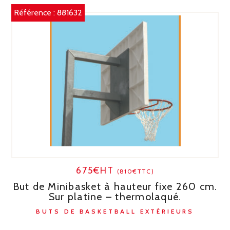
Référence :
881632
675€HT
(810€TTC)
But de Minibasket à hauteur fixe 260 cm.
Sur platine – thermolaqué.
BUTS DE BASKETBALL EXTÉRIEURS