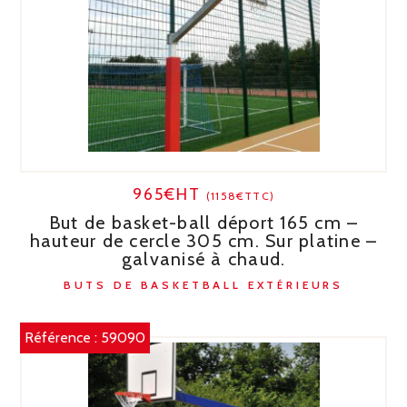
965€HT
(1158€TTC)
But de basket-ball déport 165 cm –
hauteur de cercle 305 cm. Sur platine –
galvanisé à chaud.
BUTS DE BASKETBALL EXTÉRIEURS
Référence :
59090