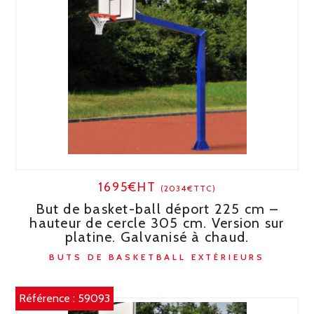
1695€HT
(2034€TTC)
But de basket-ball déport 225 cm –
hauteur de cercle 305 cm. Version sur
platine. Galvanisé à chaud.
BUTS DE BASKETBALL EXTÉRIEURS
Référence :
59093