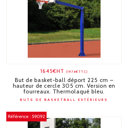
1645€HT
(1974€TTC)
But de basket-ball déport 225 cm –
hauteur de cercle 305 cm. Version en
fourreaux. Thermolaqué bleu.
BUTS DE BASKETBALL EXTÉRIEURS
Référence :
59092