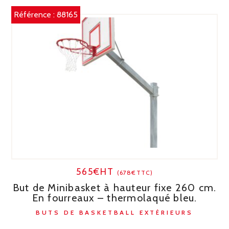
Référence :
88165
565€HT
(678€TTC)
But de Minibasket à hauteur fixe 260 cm.
En fourreaux – thermolaqué bleu.
BUTS DE BASKETBALL EXTÉRIEURS