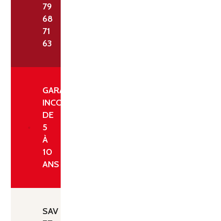
79
68
71
63
GARANTIE
INCONDITIONNELLE
DE
5
À
10
ANS
SAV