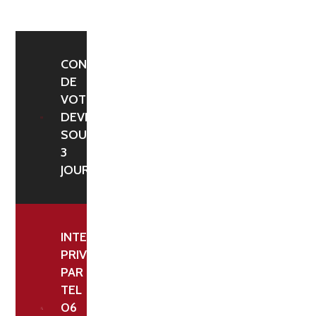
À
HAUTEUR
FIXE
260
CONFIRMATION
DE
CM/
VOTRE
305
DEVIS
CM.
SOUS
VERSION
3
EN
JOURS
FOURREAUX
-
GALVANISÉ
INTERLOCUTEUR
À
PRIVILÉGIÉ
PAR
CHAUD.
TEL
06