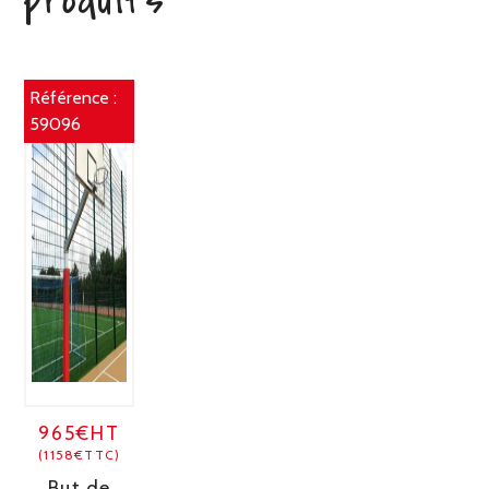
produits
Référence :
59096
965€HT
(1158€TTC)
But de