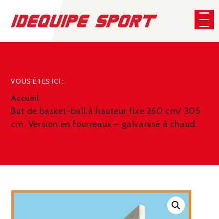
Panneau de gestion des cookies
CHERCHER
VOUS ÊTES ICI :
Accueil
But de basket-ball à hauteur fixe 260 cm/ 305
cm. Version en fourreaux – galvanisé à chaud.