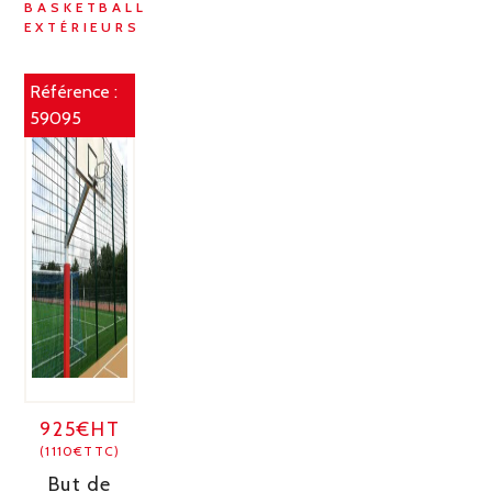
BASKETBALL
EXTÉRIEURS
Référence :
59095
925€HT
(1110€TTC)
But de