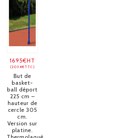
1695€HT
(2034€TTC)
But de
basket-
ball déport
225 cm –
hauteur de
cercle 305
cm.
Version sur
platine.
Thermolaqué