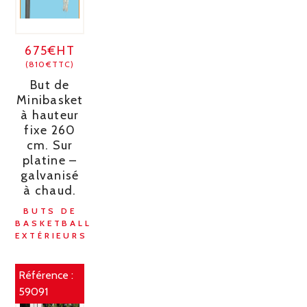
675€HT
(810€TTC)
But de
Minibasket
à hauteur
fixe 260
cm. Sur
platine –
galvanisé
à chaud.
BUTS DE
BASKETBALL
EXTÉRIEURS
Référence :
59091