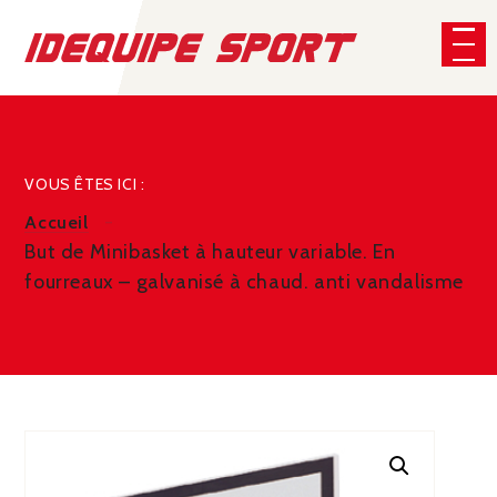
Panneau de gestion des cookies
CHERCHER
VOUS ÊTES ICI :
Accueil
But de Minibasket à hauteur variable. En
fourreaux – galvanisé à chaud. anti vandalisme