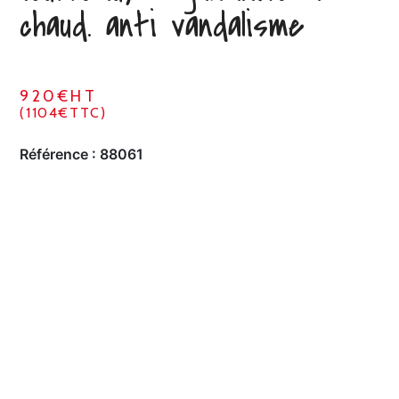
chaud. anti vandalisme
920€HT
(1104€TTC)
Référence :
88061