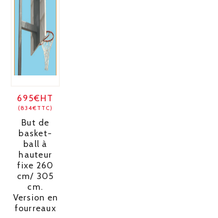
695€HT
(834€TTC)
But de
basket-
ball à
hauteur
fixe 260
cm/ 305
cm.
Version en
fourreaux