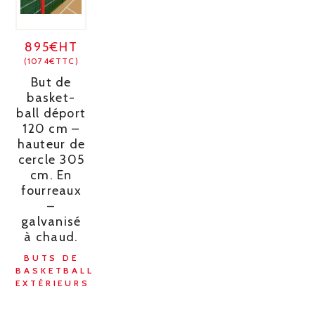
895€HT
(1074€TTC)
But de
basket-
ball déport
120 cm –
hauteur de
cercle 305
cm. En
fourreaux
–
galvanisé
à chaud.
BUTS DE
BASKETBALL
EXTÉRIEURS