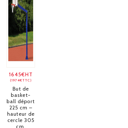
1645€HT
(1974€TTC)
But de
basket-
ball déport
225 cm –
hauteur de
cercle 305
cm.