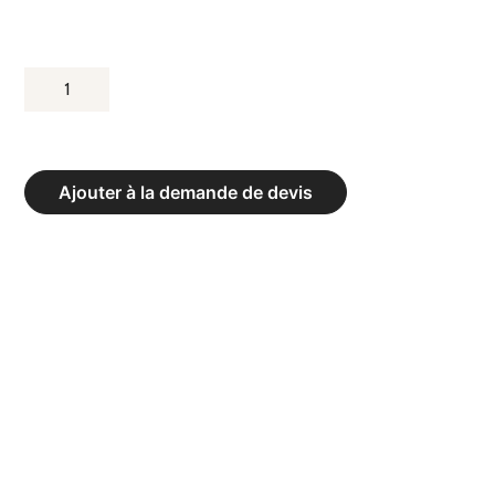
QUANTITÉ
DE
BUT
DE
Ajouter à la demande de devis
MINIBASKET
À
HAUTEUR
VARIABLE.
EN
FOURREAUX
-
GALVANISÉ
À