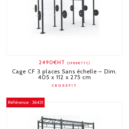
2490€HT
(2988€TTC)
Cage CF 3 places Sans échelle – Dim.
405 x 112 x 275 cm
CROSSFIT
Référence :
36431