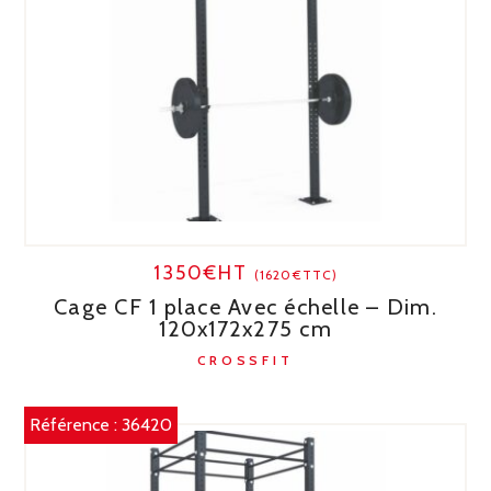
1350€HT
(1620€TTC)
Cage CF 1 place Avec échelle – Dim.
120x172x275 cm
CROSSFIT
Référence :
36420