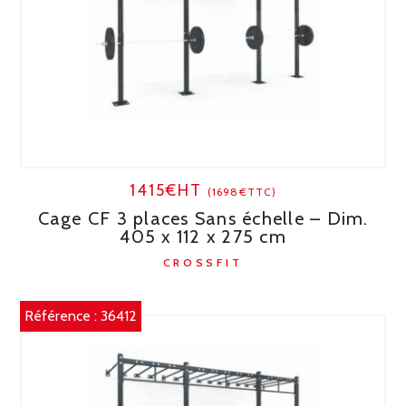
1415€HT
(1698€TTC)
Cage CF 3 places Sans échelle – Dim.
405 x 112 x 275 cm
CROSSFIT
Référence :
36412