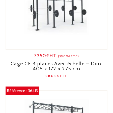
3250€HT
(3900€TTC)
Cage CF 3 places Avec échelle – Dim.
405 x 172 x 275 cm
CROSSFIT
Référence :
36413