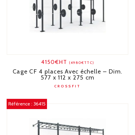
4150€HT
(4980€TTC)
Cage CF 4 places Avec échelle – Dim.
577 x 112 x 275 cm
CROSSFIT
Référence :
36415