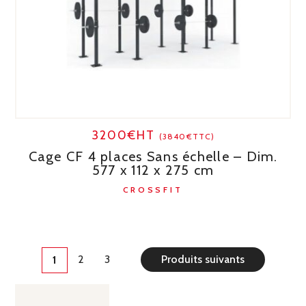
3200€HT
(3840€TTC)
Cage CF 4 places Sans échelle – Dim.
577 x 112 x 275 cm
CROSSFIT
2
3
Produits suivants
1