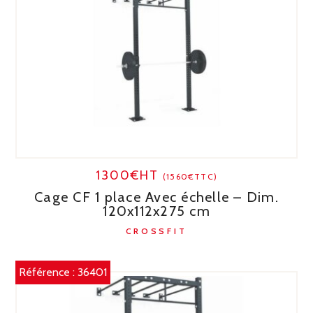
1300€HT
(1560€TTC)
Cage CF 1 place Avec échelle – Dim.
120x112x275 cm
CROSSFIT
Référence :
36401