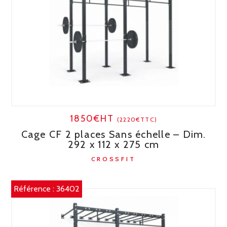
1850€HT
(2220€TTC)
Cage CF 2 places Sans échelle – Dim.
292 x 112 x 275 cm
CROSSFIT
Référence :
36402