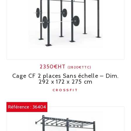
2350€HT
(2820€TTC)
Cage CF 2 places Sans échelle – Dim.
292 x 172 x 275 cm
CROSSFIT
Référence :
36404