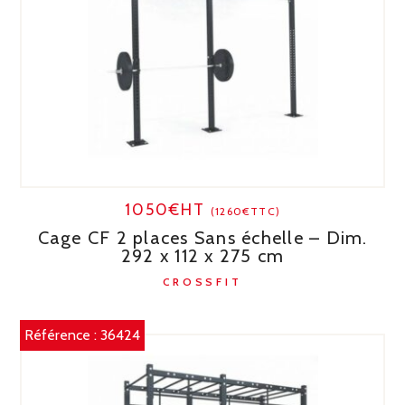
1050€HT
(1260€TTC)
Cage CF 2 places Sans échelle – Dim.
292 x 112 x 275 cm
CROSSFIT
Référence :
36424