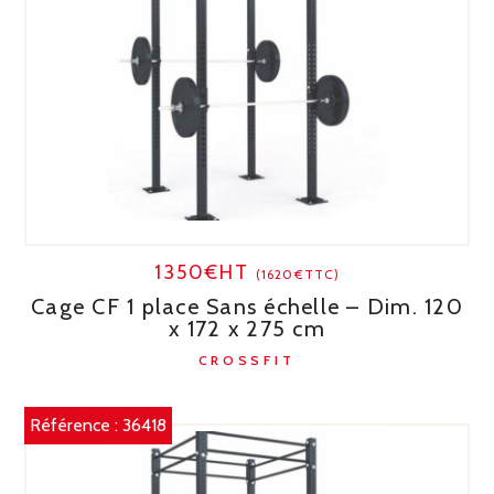
1350€HT
(1620€TTC)
Cage CF 1 place Sans échelle – Dim. 120
x 172 x 275 cm
CROSSFIT
Référence :
36418