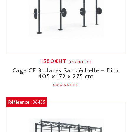
1580€HT
(1896€TTC)
Cage CF 3 places Sans échelle – Dim.
405 x 172 x 275 cm
CROSSFIT
Référence :
36435