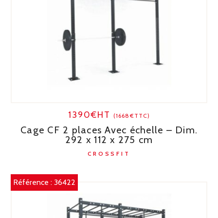
1390€HT
(1668€TTC)
Cage CF 2 places Avec échelle – Dim.
292 x 112 x 275 cm
CROSSFIT
Référence :
36422