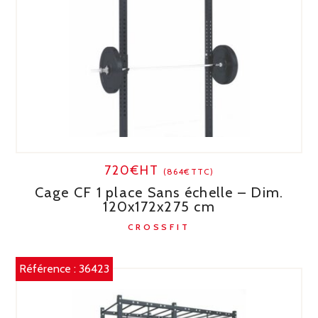
720€HT
(864€TTC)
Cage CF 1 place Sans échelle – Dim.
120x172x275 cm
CROSSFIT
Référence :
36423