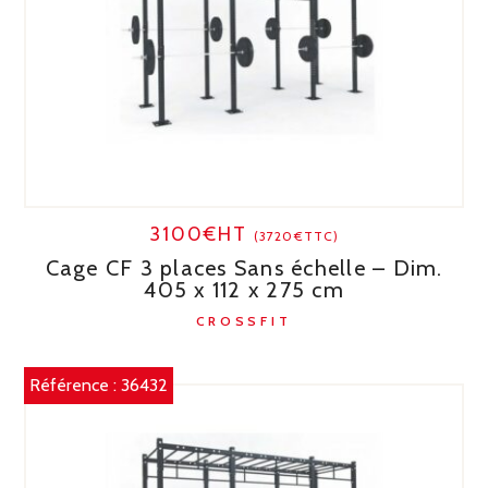
3100€HT
(3720€TTC)
Cage CF 3 places Sans échelle – Dim.
405 x 112 x 275 cm
CROSSFIT
Référence :
36432