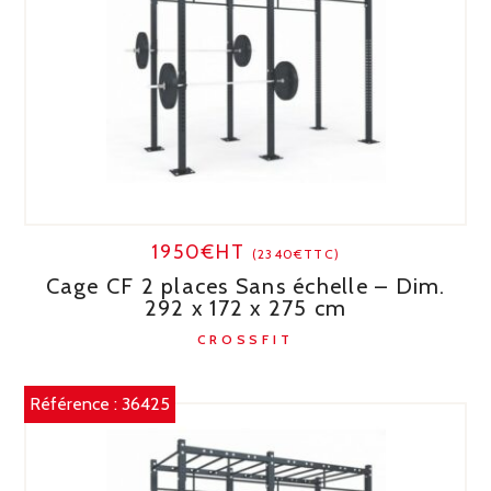
1950€HT
(2340€TTC)
Cage CF 2 places Sans échelle – Dim.
292 x 172 x 275 cm
CROSSFIT
Référence :
36425