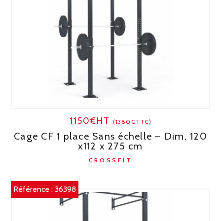
1150€HT
(1380€TTC)
Cage CF 1 place Sans échelle – Dim. 120
x112 x 275 cm
CROSSFIT
Référence :
36398