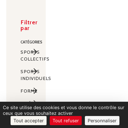
Filtrer
par
CATÉGORIES
SPORTS
COLLECTIFS
Sports
SPORTS
de
INDIVIDUELS
Sable
Sports
FORME
Équipements
Football
de
de
Fitness
Raquettes
Accessoires
AMÉNAGEMENT
Plateaux
terrains
Ce site utilise des cookies et vous donne le contrôle sur
de
DE
Steps
extérieurs
Tennis
Cardio
Danse
ceux que vous souhaitez activer
Beach
Buts
SALLES
Training
Tout accepter
Tout refuser
Personnaliser
Buts
Pilâtes
Basketball
Tennis
Barres
Volley-
Gymnastique
Vestiaires