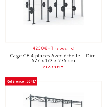
4250€HT
(5100€TTC)
Cage CF 4 places Avec échelle – Dim.
577 x 172 x 275 cm
CROSSFIT
Référence :
36417