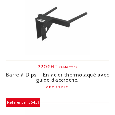
220€HT
(264€TTC)
Barre à Dips – En acier thermolaqué avec
guide d’accroche.
CROSSFIT
Référence :
36451