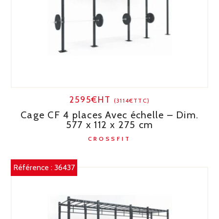
2595€HT
(3114€TTC)
Cage CF 4 places Avec échelle – Dim.
577 x 112 x 275 cm
CROSSFIT
Référence :
36437