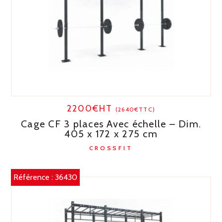
2200€HT
(2640€TTC)
Cage CF 3 places Avec échelle – Dim.
405 x 172 x 275 cm
CROSSFIT
Référence :
36430