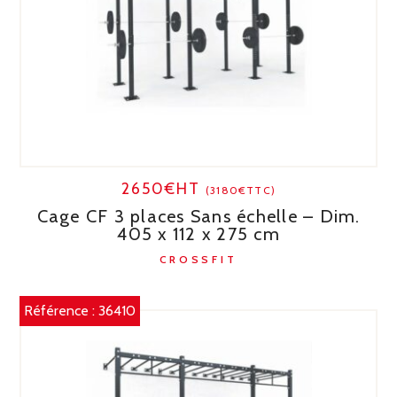
2650€HT
(3180€TTC)
Cage CF 3 places Sans échelle – Dim.
405 x 112 x 275 cm
CROSSFIT
Référence :
36410