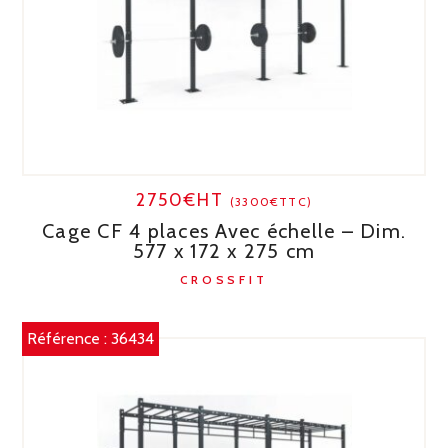
2750€HT
(3300€TTC)
Cage CF 4 places Avec échelle – Dim.
577 x 172 x 275 cm
CROSSFIT
Référence :
36434