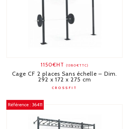
1150€HT
(1380€TTC)
Cage CF 2 places Sans échelle – Dim.
292 x 172 x 275 cm
CROSSFIT
Référence :
36411