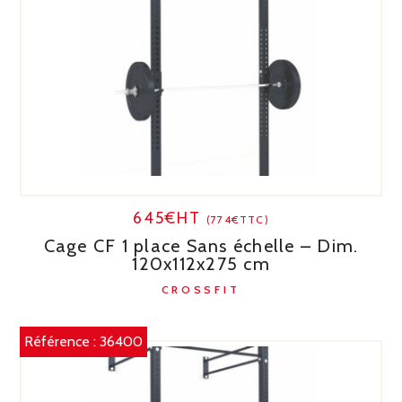
645€HT
(774€TTC)
Cage CF 1 place Sans échelle – Dim.
120x112x275 cm
CROSSFIT
Référence :
36400