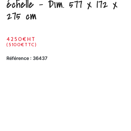
échelle – Dim. 577 x 172 x
275 cm
4250€HT
(5100€TTC)
Référence :
36437