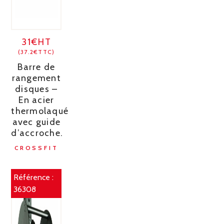
31€HT
(37.2€TTC)
Barre de
rangement
disques –
En acier
thermolaqué
avec guide
d’accroche.
CROSSFIT
Référence :
36308