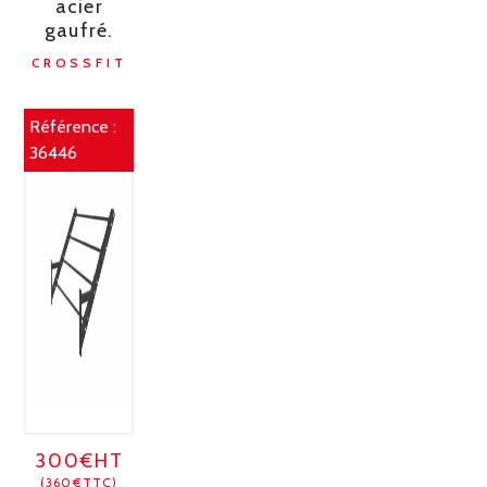
acier
gaufré.
CROSSFIT
Référence :
36446
300€HT
(360€TTC)