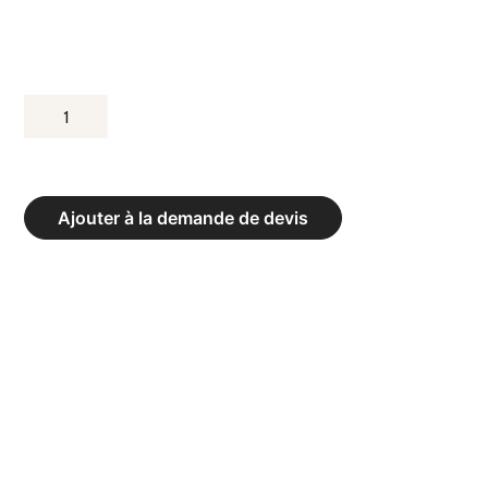
QUANTITÉ
DE
CAGE
CF
Ajouter à la demande de devis
4
PLACES
AVEC
ÉCHELLE
-
DIM.
577
X