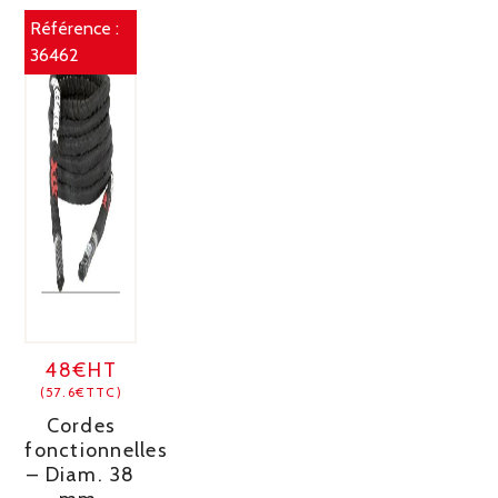
Référence :
36462
48€HT
(57.6€TTC)
Cordes
fonctionnelles
– Diam. 38