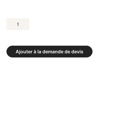
QUANTITÉ
DE
RACK
FONCTIONNEL
Ajouter à la demande de devis
MODULAIRE
250
CM