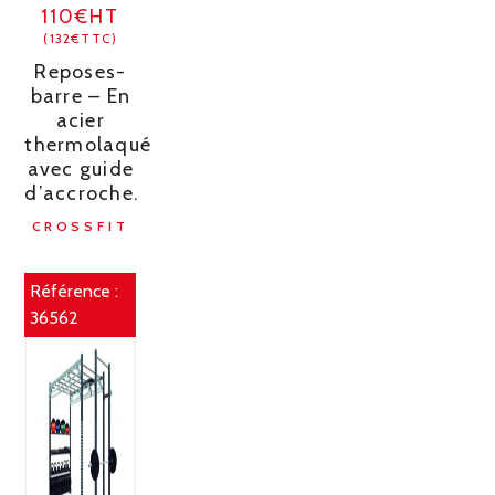
110€HT
(132€TTC)
Reposes-
barre – En
acier
thermolaqué
avec guide
d’accroche.
CROSSFIT
Référence :
36562