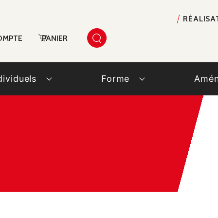
RÉALISA
OMPTE
PANIER
dividuels
Forme
Amén