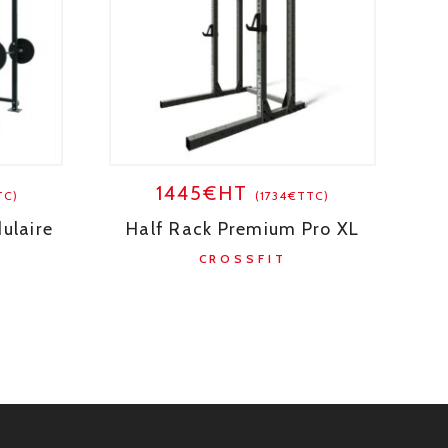
1445€HT
TC)
(1734€TTC)
ulaire
Half Rack Premium Pro XL
CROSSFIT