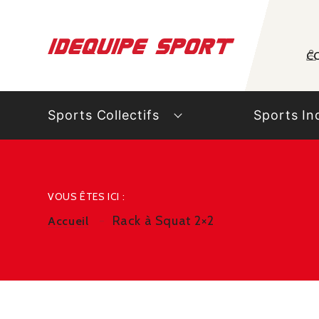
Panneau de gestion des cookies
C
Sports Collectifs
Sports In
VOUS ÊTES ICI :
Rack à Squat 2×2
Accueil