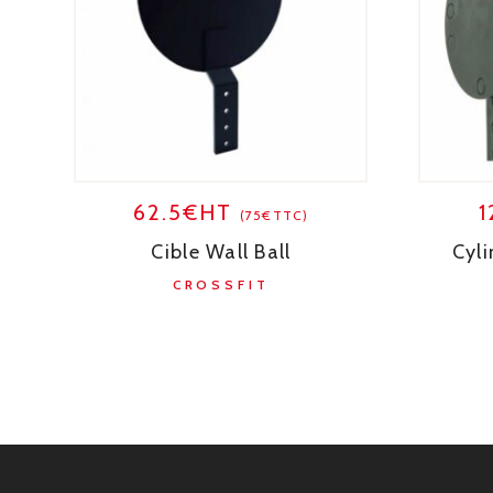
62.5€HT
(75€TTC)
Cible Wall Ball
Cyl
CROSSFIT