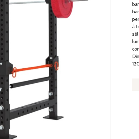
bar
bar
per
à t
sél
lum
com
Dim
120
Q
D
R
À
S
2X