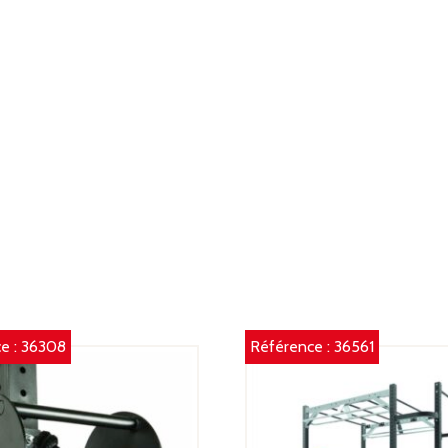
e :
36308
Référence :
36561