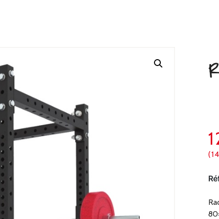
R
1
(1
Ré
Rac
80