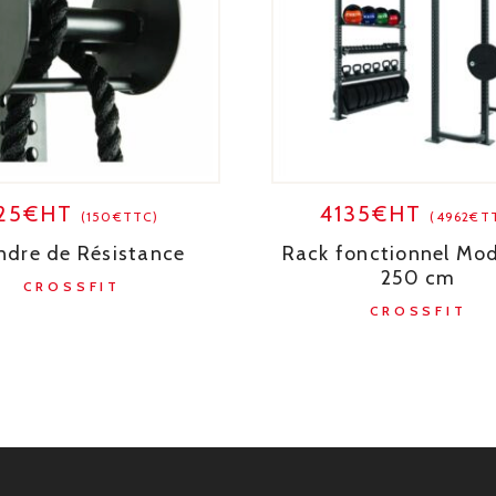
125€HT
4135€HT
(150€TTC)
(4962€T
indre de Résistance
Rack fonctionnel Mod
250 cm
CROSSFIT
CROSSFIT