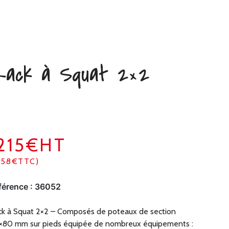
ack à Squat 2×2
215€HT
458€TTC)
férence :
36052
k à Squat 2×2 – Composés de poteaux de section
×80 mm sur pieds équipée de nombreux équipements :