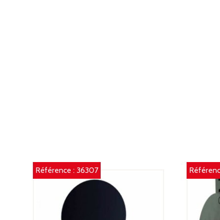
Référence :
36307
Référenc