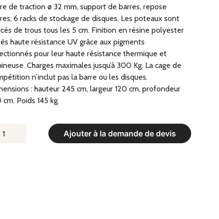
re de traction ø 32 mm, support de barres, repose
res, 6 racks de stockage de disques. Les poteaux sont
cés de trous tous les 5 cm. Finition en résine polyester
rès haute résistance UV grâce aux pigments
ectionnés pour leur haute résistance thermique et
ineuse. Charges maximales jusqu’à 300 Kg. La cage de
pétition n’inclut pas la barre ou les disques.
ensions : hauteur 245 cm, largeur 120 cm, profondeur
 cm. Poids 145 kg.
UANTITÉ
Ajouter à la demande de devis
E
ACK
QUAT
2