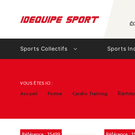
Panneau de gestion des cookies
C
Sports Collectifs
Sports In
VOUS ÊTES ICI :
Rameu
Accueil
Forme
Cardio Training
Référence :
35499
Référence :
3