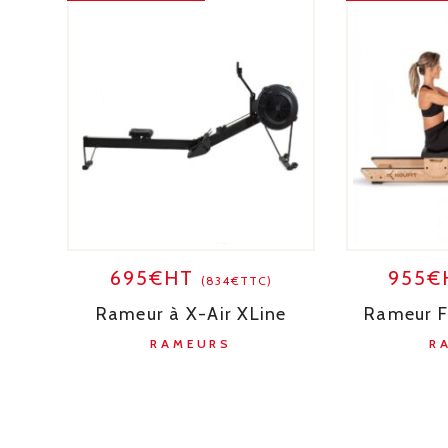
695€HT
955
(834€TTC)
Rameur à X-Air XLine
Rameur F
RAMEURS
R