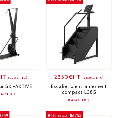
€HT
2350€HT
(990€TTC)
(2820€TTC)
ur SKI-AKTIVE
Escalier d’entraînement
compact L38S
AMEURS
RAMEURS
8759
Référence :
88755