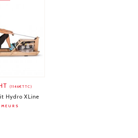
€HT
(1146€TTC)
it Hydro XLine
AMEURS