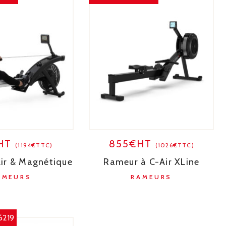
HT
855€HT
(1194€TTC)
(1026€TTC)
ir & Magnétique
Rameur à C-Air XLine
AMEURS
RAMEURS
6219