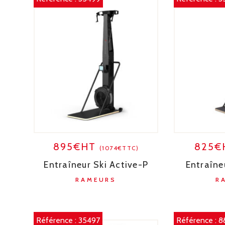
895€HT
825
(1074€TTC)
Entraîneur Ski Active-P
Entraîne
RAMEURS
R
Référence :
35497
Référence :
8