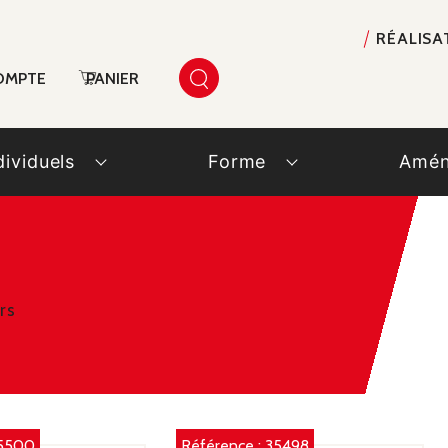
RÉALISA
OMPTE
PANIER
dividuels
Forme
Amén
rs
5500
Référence :
35498