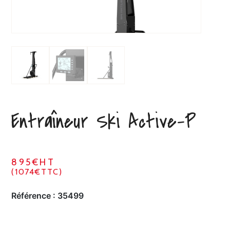
Entraîneur Ski Active-P
895€HT
(1074€TTC)
Référence :
35499