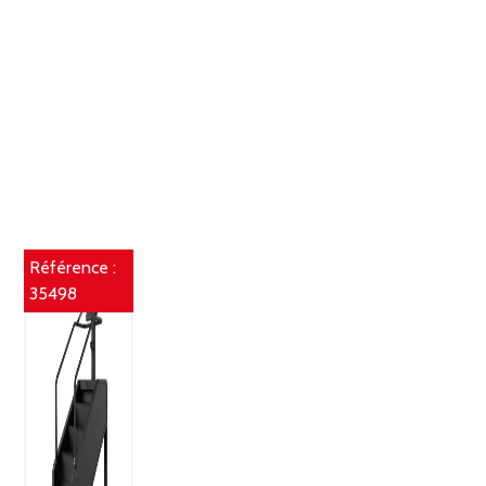
Référence :
35498