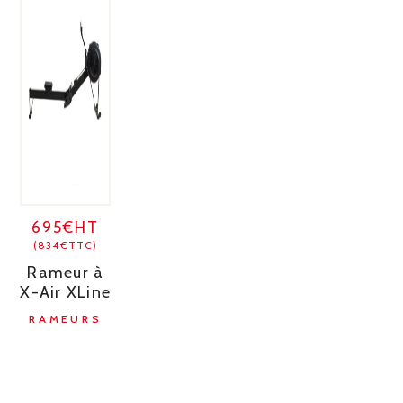
695€HT
(834€TTC)
Rameur à
X-Air XLine
RAMEURS