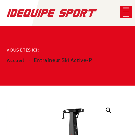
Panneau de gestion des cookies
CHERCHER
VOUS ÊTES ICI :
Entraîneur Ski Active-P
Accueil