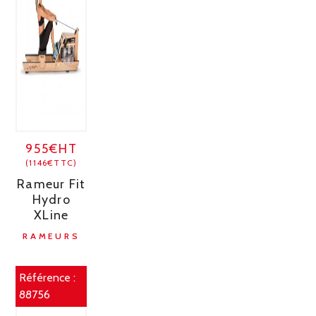
955€HT
(1146€TTC)
Rameur Fit
Hydro
XLine
RAMEURS
Référence :
88756