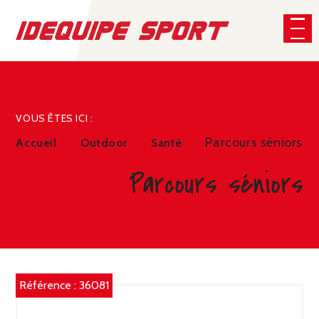
Panneau de gestion des cookies
CHERCHER
VOUS ÊTES ICI :
Parcours séniors
Accueil
Outdoor
Santé
Parcours séniors
Référence :
36081