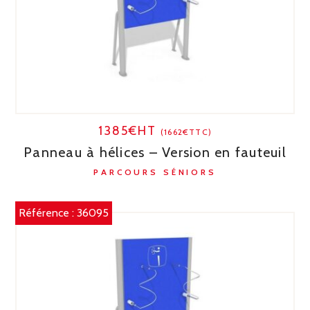
1385€HT
(1662€TTC)
Panneau à hélices – Version en fauteuil
PARCOURS SÉNIORS
Référence :
36095