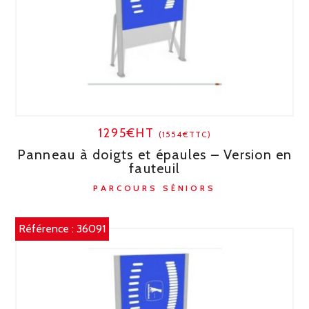
1295€HT
(1554€TTC)
Panneau à doigts et épaules – Version en
fauteuil
PARCOURS SÉNIORS
Référence :
36091