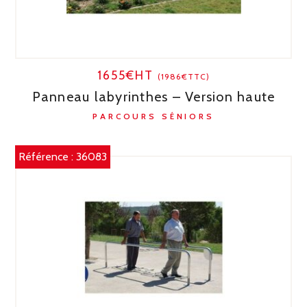
1655€HT
(1986€TTC)
Panneau labyrinthes – Version haute
PARCOURS SÉNIORS
Référence :
36083