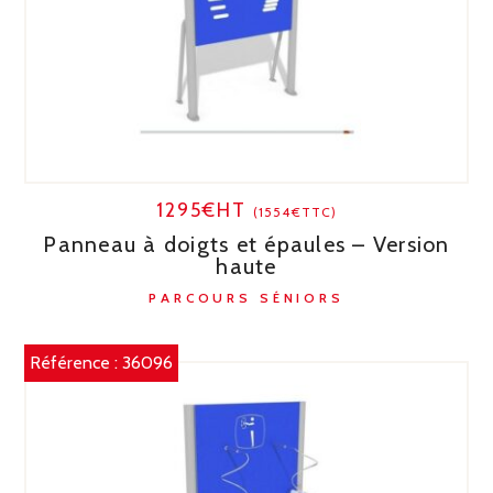
1295€HT
(1554€TTC)
Panneau à doigts et épaules – Version
haute
PARCOURS SÉNIORS
Référence :
36096