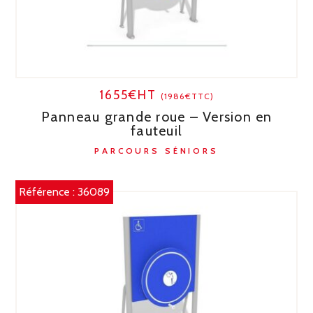
1655€HT
(1986€TTC)
Panneau grande roue – Version en
fauteuil
PARCOURS SÉNIORS
Référence :
36089