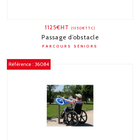
1125€HT
(1350€TTC)
Passage d’obstacle
PARCOURS SÉNIORS
Référence :
36084