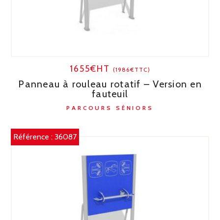
1655€HT
(1986€TTC)
Panneau à rouleau rotatif – Version en
fauteuil
PARCOURS SÉNIORS
Référence :
36087