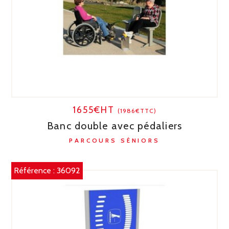
1655€HT
(1986€TTC)
Banc double avec pédaliers
PARCOURS SÉNIORS
Référence :
36092