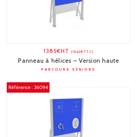
1385€HT
(1662€TTC)
Panneau à hélices – Version haute
PARCOURS SÉNIORS
Référence :
36094