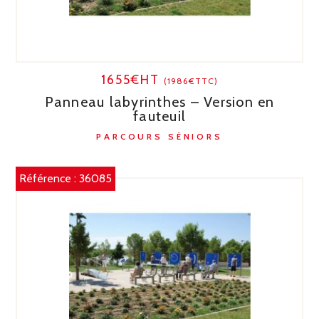
1655€HT
(1986€TTC)
Panneau labyrinthes – Version en
fauteuil
PARCOURS SÉNIORS
Référence :
36085