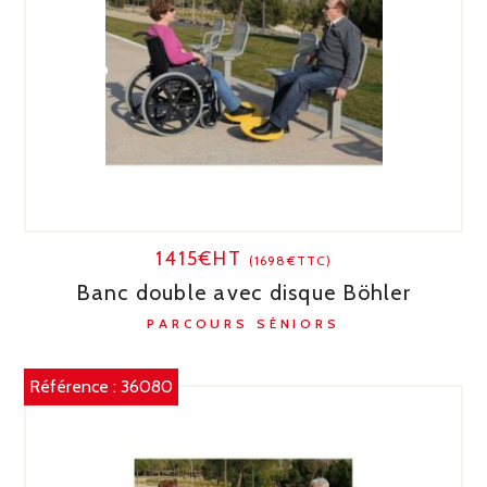
1415€HT
(1698€TTC)
Banc double avec disque Böhler
PARCOURS SÉNIORS
Référence :
36080