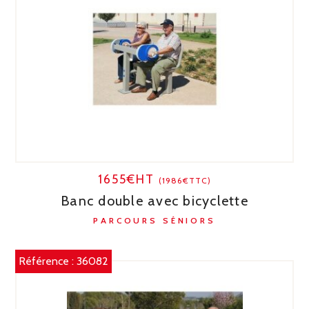
1655€HT
(1986€TTC)
Banc double avec bicyclette
PARCOURS SÉNIORS
Référence :
36082