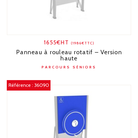
1655€HT
(1986€TTC)
Panneau à rouleau rotatif – Version
haute
PARCOURS SÉNIORS
Référence :
36090