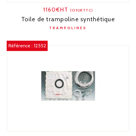
1160€HT
(1392€TTC)
Toile de trampoline synthétique
TRAMPOLINES
Référence :
12552