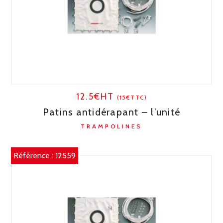
12.5€HT
(15€TTC)
Patins antidérapant – l’unité
TRAMPOLINES
Référence :
12559