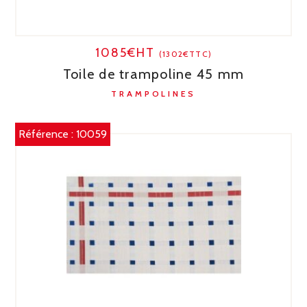
1085€HT
(1302€TTC)
Toile de trampoline 45 mm
TRAMPOLINES
Référence :
10059