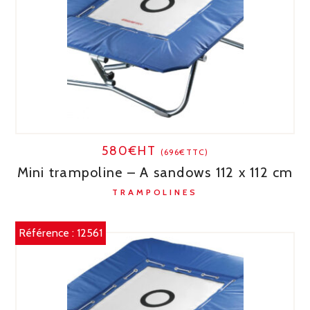
580€HT
(696€TTC)
Mini trampoline – A sandows 112 x 112 cm
TRAMPOLINES
Référence :
12561