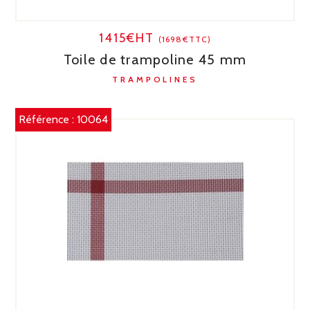
1415€HT
(1698€TTC)
Toile de trampoline 45 mm
TRAMPOLINES
Référence :
10064