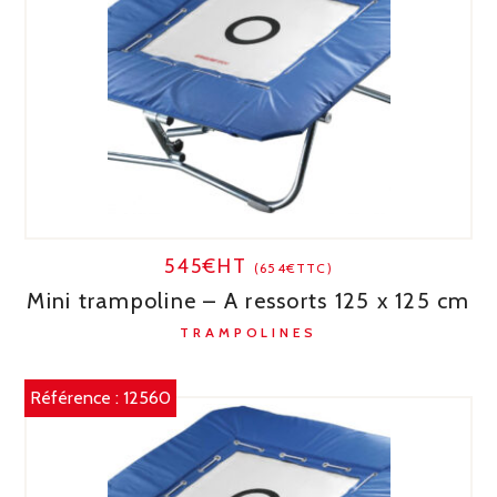
545€HT
(654€TTC)
Mini trampoline – A ressorts 125 x 125 cm
TRAMPOLINES
Référence :
12560