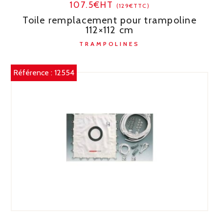
107.5€HT
(129€TTC)
Toile remplacement pour trampoline
112×112 cm
TRAMPOLINES
Référence :
12554