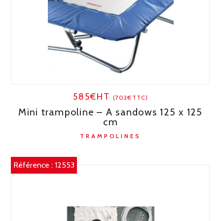
585€HT
(702€TTC)
Mini trampoline – A sandows 125 x 125
cm
TRAMPOLINES
Référence :
12553