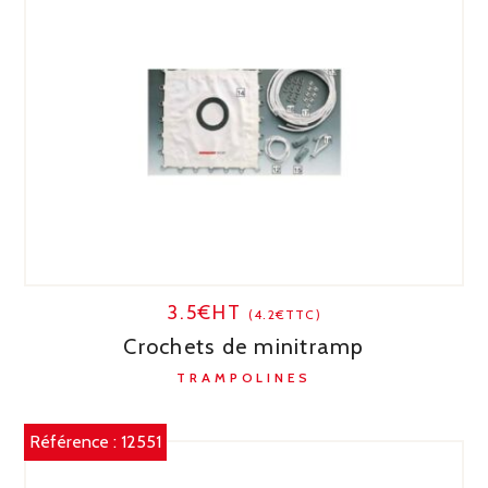
3.5€HT
(4.2€TTC)
Crochets de minitramp
TRAMPOLINES
Référence :
12551