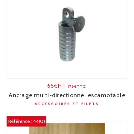
65€HT
(78€TTC)
Ancrage multi-directionnel escamotable
ACCESSOIRES ET FILETS
Référence :
44101