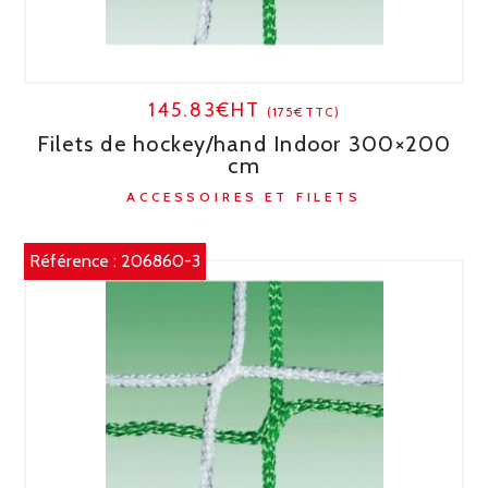
145.83€HT
(175€TTC)
Filets de hockey/hand Indoor 300×200
cm
ACCESSOIRES ET FILETS
Référence :
206860-3