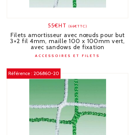
55€HT
(66€TTC)
Filets amortisseur avec nœuds pour but
3×2 fil 4mm, maille 100 x 100mm vert,
avec sandows de fixation
ACCESSOIRES ET FILETS
Référence :
206860-20