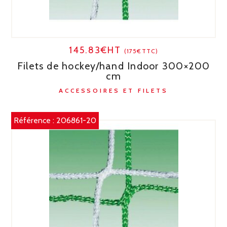
145.83€HT
(175€TTC)
Filets de hockey/hand Indoor 300×200
cm
ACCESSOIRES ET FILETS
Référence :
206861-20