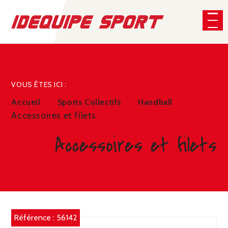
Panneau de gestion des cookies
CHERCHER
VOUS ÊTES ICI :
Accueil
Sports Collectifs
Handball
Accessoires et filets
Accessoires et filets
Référence :
56142