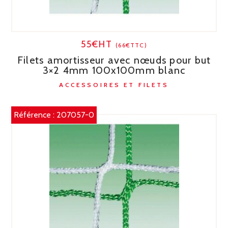
55€HT
(66€TTC)
Filets amortisseur avec nœuds pour but
3×2 4mm 100x100mm blanc
ACCESSOIRES ET FILETS
Référence :
207057-0