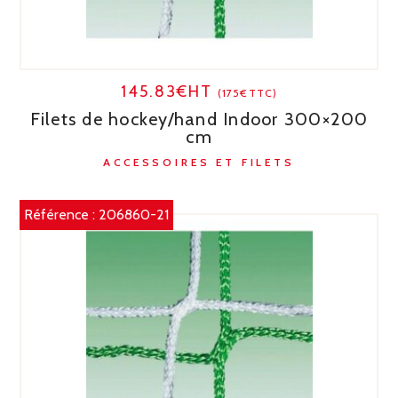
145.83€HT
(175€TTC)
Filets de hockey/hand Indoor 300×200
cm
ACCESSOIRES ET FILETS
Référence :
206860-21