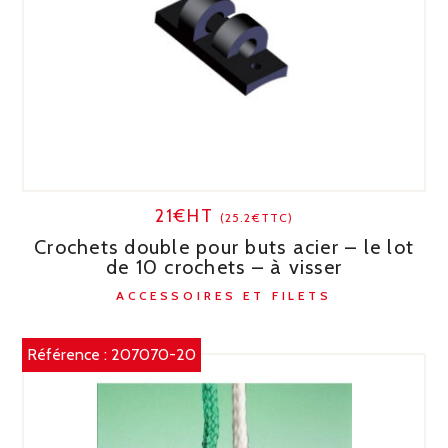
21€HT
(25.2€TTC)
Crochets double pour buts acier – le lot
de 10 crochets – à visser
ACCESSOIRES ET FILETS
Référence :
207070-20