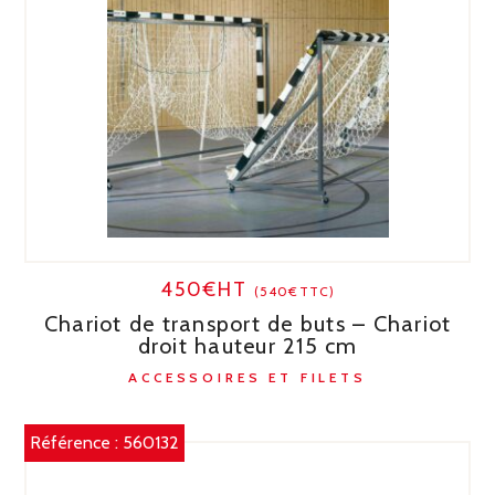
450€HT
(540€TTC)
Chariot de transport de buts – Chariot
droit hauteur 215 cm
ACCESSOIRES ET FILETS
Référence :
560132