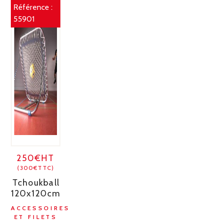
Référence :
55901
250€HT
(300€TTC)
Tchoukball
120x120cm
ACCESSOIRES
ET FILETS