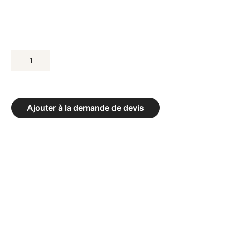
QUANTITÉ
DE
FILET
DE
Ajouter à la demande de devis
HANDBALL
-
LA
PAIRE,
DIMENSIONS
3,00
X
2,00