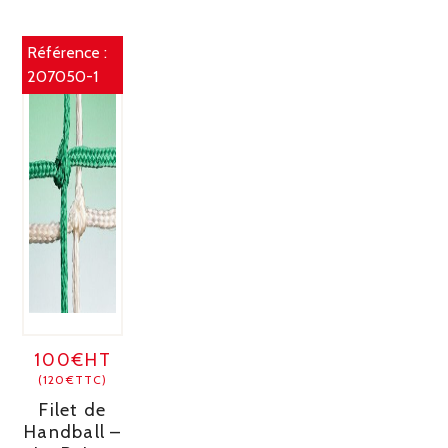
Référence :
207050-1
100€HT
(120€TTC)
Filet de
Handball –