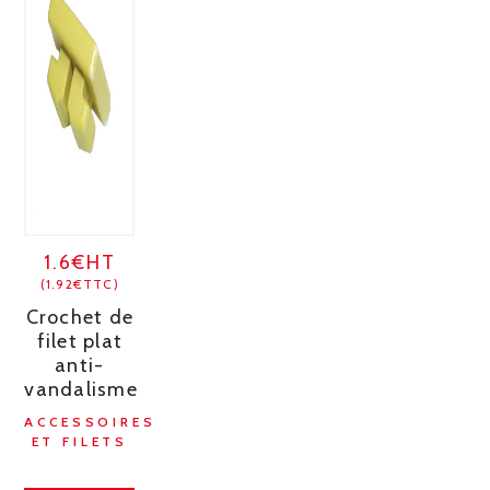
1.6€HT
(1.92€TTC)
Crochet de
filet plat
anti-
vandalisme
ACCESSOIRES
ET FILETS