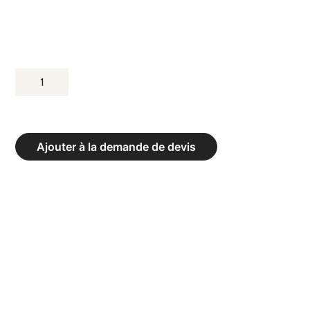
QUANTITÉ
DE
FILET
DE
Ajouter à la demande de devis
HANDBALL
-
LA
PAIRE,
DIMENSIONS
3,00
X
2,00