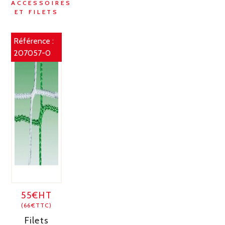
ACCESSOIRES
ET FILETS
Référence :
207057-0
55€HT
(66€TTC)
Filets