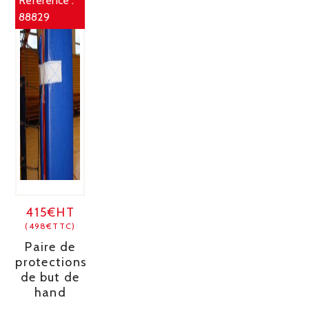
Référence :
88829
415€HT
(498€TTC)
Paire de
protections
de but de
hand