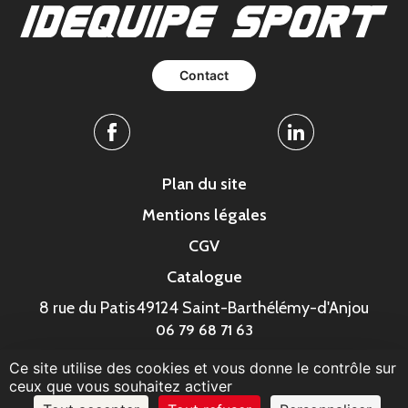
Contact
Facebook
Linkedin
Plan du site
Mentions légales
CGV
Catalogue
8 rue du Patis
49124 Saint-Barthélémy-d'Anjou
06 79 68 71 63
Ce site utilise des cookies et vous donne le contrôle sur
© MonaGraphic 2023
ceux que vous souhaitez activer