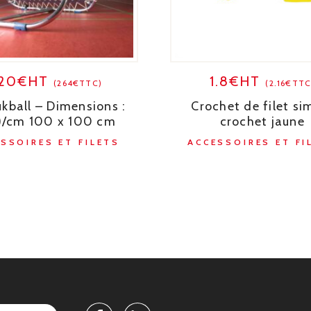
20€HT
1.8€HT
(264€TTC)
(2.16€TTC
kball – Dimensions :
Crochet de filet si
l)/cm 100 x 100 cm
crochet jaune
SSOIRES ET FILETS
ACCESSOIRES ET FI