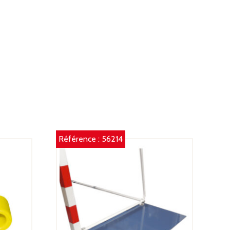
Référence :
56214