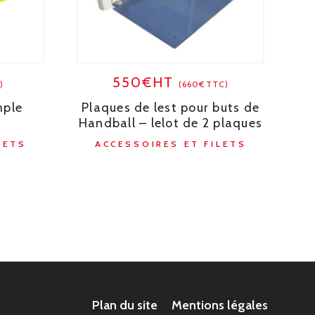
550€HT
)
(660€TTC)
mple
Plaques de lest pour buts de
Handball – lelot de 2 plaques
LETS
ACCESSOIRES ET FILETS
Plan du site
Mentions légales