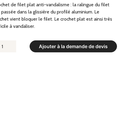
chet de filet plat anti-vandalisme : la ralingue du filet
 passée dans la glissière du profilé aluminium. Le
chet vient bloquer le filet. Le crochet plat est ainsi très
ficile à vandaliser.
UANTITÉ
Ajouter à la demande de devis
E
ROCHET
E
LET
LAT
TI-
ANDALISME