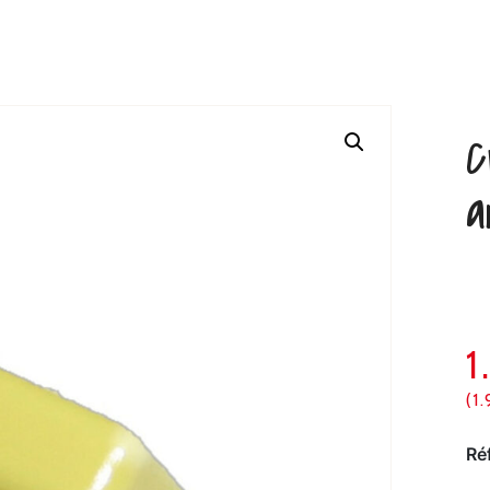
C
a
1
(1
Ré