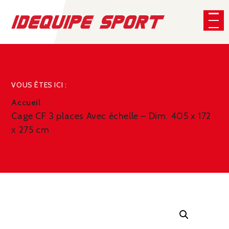
Panneau de gestion des cookies
CHERCHER
VOUS ÊTES ICI :
Accueil
Cage CF 3 places Avec échelle – Dim. 405 x 172
x 275 cm