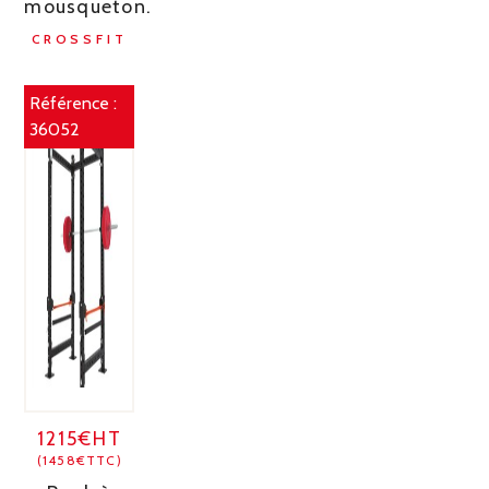
mousqueton.
CROSSFIT
Référence :
36052
1215€HT
(1458€TTC)