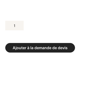
QUANTITÉ
DE
CAGE
CF
Ajouter à la demande de devis
3
PLACES
AVEC
ÉCHELLE
-
DIM.
405
X