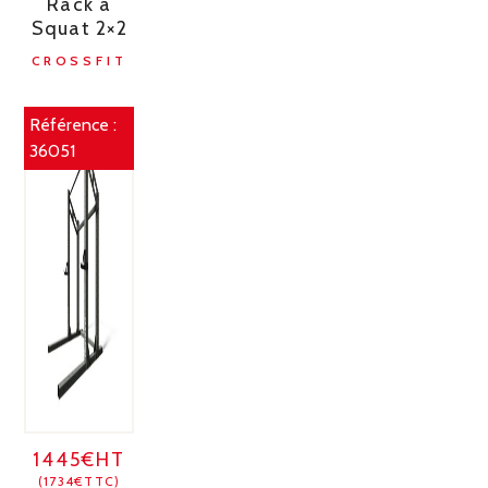
Rack à
Squat 2×2
CROSSFIT
Référence :
36051
1445€HT
(1734€TTC)