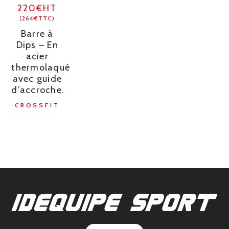
220€HT
(264€TTC)
Barre à
Dips – En
acier
thermolaqué
avec guide
d’accroche.
CROSSFIT