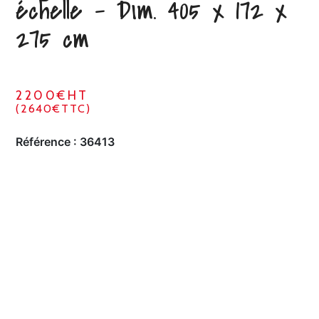
échelle – Dim. 405 x 172 x
275 cm
2200€HT
(2640€TTC)
Référence :
36413