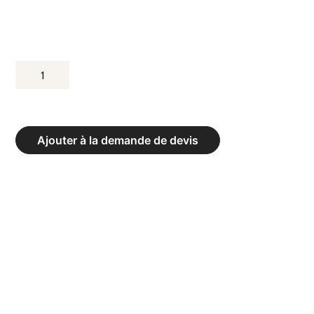
QUANTITÉ
DE
CAGE
CF
Ajouter à la demande de devis
2
PLACES
AVEC
ÉCHELLE
-
DIM.
292
X