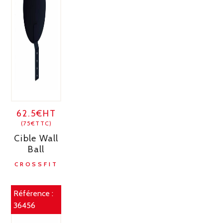
62.5€HT
(75€TTC)
Cible Wall
Ball
CROSSFIT
Référence :
36456