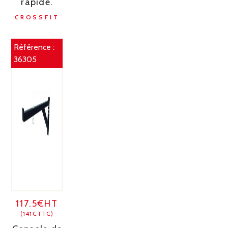
rapide.
CROSSFIT
Référence :
36305
117.5€HT
(141€TTC)