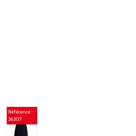
Référence :
36307