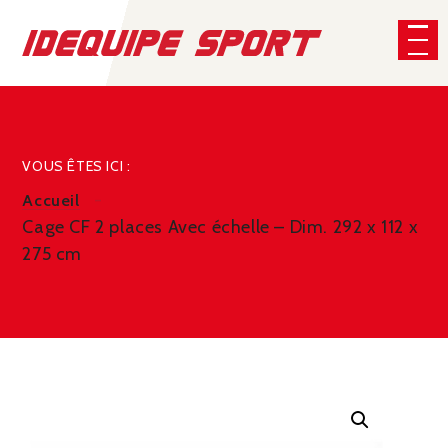
Panneau de gestion des cookies
CHERCHER
VOUS ÊTES ICI :
Accueil
Cage CF 2 places Avec échelle – Dim. 292 x 112 x
275 cm