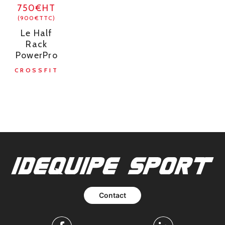
750€HT
(900€TTC)
Le Half
Rack
PowerPro
CROSSFIT
Contact