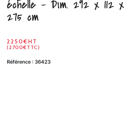
échelle – Dim. 292 x 112 x
275 cm
2250€HT
(2700€TTC)
Référence :
36423