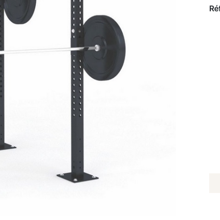
Ré
Q
D
C