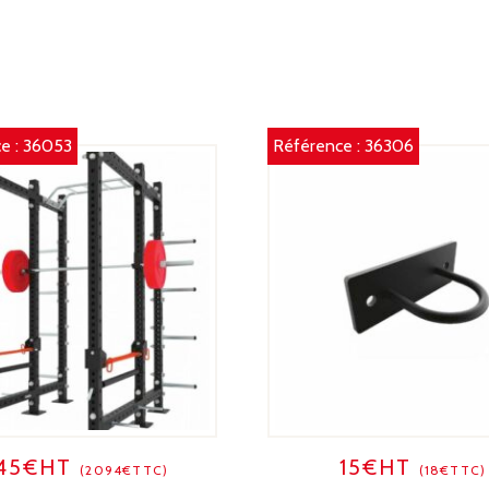
e :
36053
Référence :
36306
745€HT
15€HT
(2094€TTC)
(18€TTC)