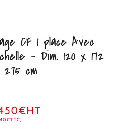
age CF 1 place Avec
chelle – Dim. 120 x 172
 275 cm
1450€HT
740€TTC)