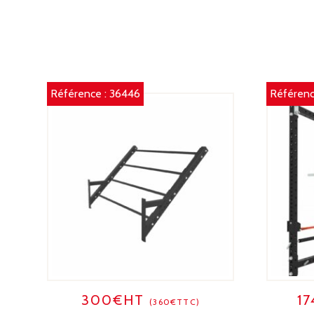
Référence :
36446
Référenc
300€HT
1
(360€TTC)