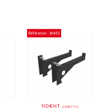
Référence :
36452
110€HT
(132€TTC)