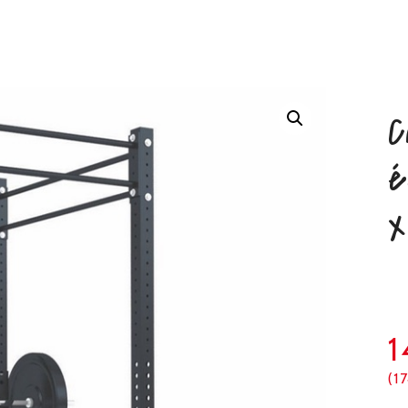
C
é
x
(1