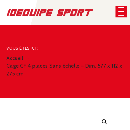
Panneau de gestion des cookies
CHERCHER
VOUS ÊTES ICI :
Accueil
Cage CF 4 places Sans échelle – Dim. 577 x 112 x
275 cm