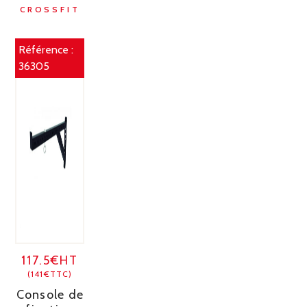
CROSSFIT
Référence :
36305
117.5€HT
(141€TTC)
Console de