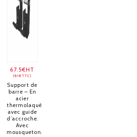
67.5€HT
(81€TTC)
Support de
barre – En
acier
thermolaqué
avec guide
d’accroche.
Avec
mousqueton.