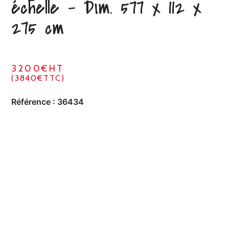
échelle – Dim. 577 x 112 x
275 cm
3200€HT
(3840€TTC)
Référence :
36434