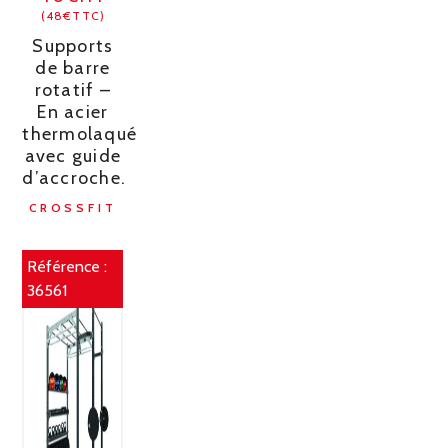
(48€TTC)
Supports
de barre
rotatif –
En acier
thermolaqué
avec guide
d’accroche.
CROSSFIT
Référence :
36561