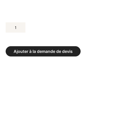
QUANTITÉ
DE
CAGE
CF
Ajouter à la demande de devis
4
PLACES
SANS
ÉCHELLE
-
DIM.
577
X