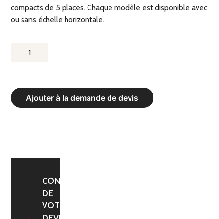
compacts de 5 places. Chaque modèle est disponible avec
ou sans échelle horizontale.
QUANTITÉ
DE
CAGE
CF
Ajouter à la demande de devis
3
PLACES
SANS
ÉCHELLE
-
DIM.
CONFIRMATION
DE
405
VOTRE
X
DEVIS