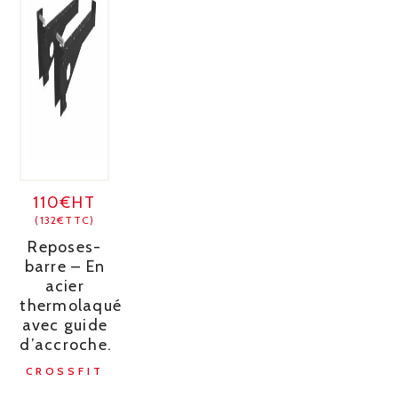
110€HT
(132€TTC)
Reposes-
barre – En
acier
thermolaqué
avec guide
d’accroche.
CROSSFIT