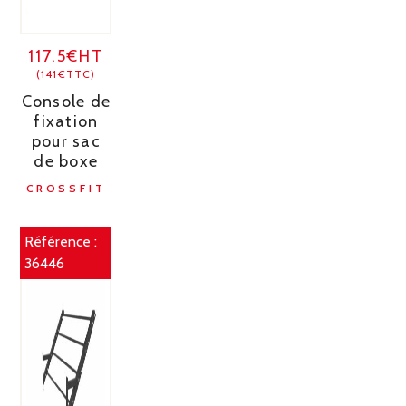
117.5€HT
(141€TTC)
Console de
fixation
pour sac
de boxe
CROSSFIT
Référence :
36446