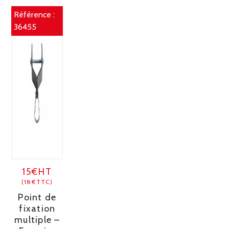
Référence :
36455
15€HT
(18€TTC)
Point de
fixation
multiple –