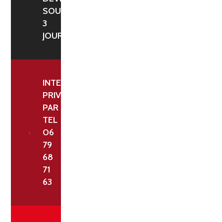
112
SOUS
X
3
275
JOURS
CM
INTERLOCUTEUR
PRIVILÉGIÉ
PAR
TEL
06
79
68
71
63