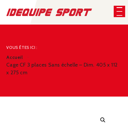
Panneau de gestion des cookies
CHERCHER
VOUS ÊTES ICI :
Accueil
Cage CF 3 places Sans échelle – Dim. 405 x 112
x 275 cm