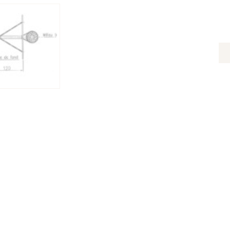
Q
D
B
D
BA
B
D
16
C
-
H
D