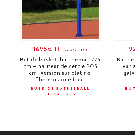
1695€HT
9
(2034€TTC)
But de basket-ball déport 225
But de
cm – hauteur de cercle 305
vari
cm. Version sur platine.
galv
Thermolaqué bleu.
BUTS DE BASKETBALL
BUT
EXTÉRIEURS