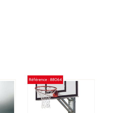
ERCLE
05
.
N
OURREAUX
HERMOLAQUÉ
LEU
Référence :
88064