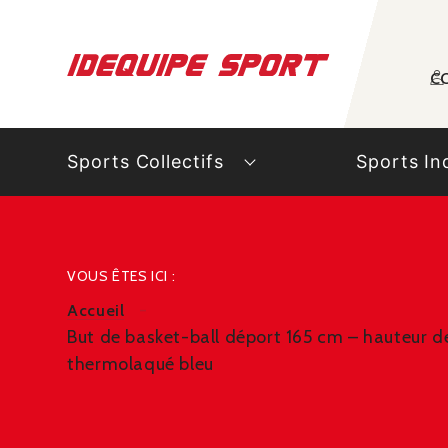
Panneau de gestion des cookies
C
Sports Collectifs
Sports In
VOUS ÊTES ICI :
Accueil
But de basket-ball déport 165 cm – hauteur d
thermolaqué bleu