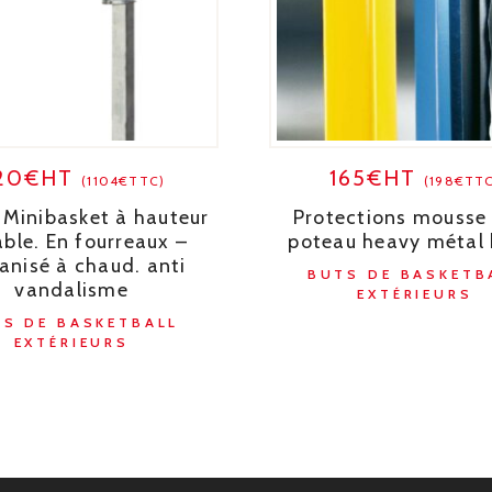
20€HT
165€HT
(1104€TTC)
(198€TT
 Minibasket à hauteur
Protections mousse
able. En fourreaux –
poteau heavy métal 
anisé à chaud. anti
BUTS DE BASKETB
vandalisme
EXTÉRIEURS
S DE BASKETBALL
EXTÉRIEURS