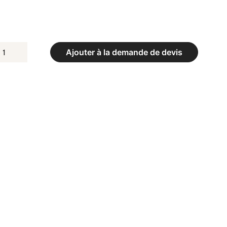
UANTITÉ
Ajouter à la demande de devis
E
UT
E
SKET-
ALL
ÉPORT
5
M
AUTEUR
E