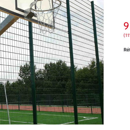
(1
Ré