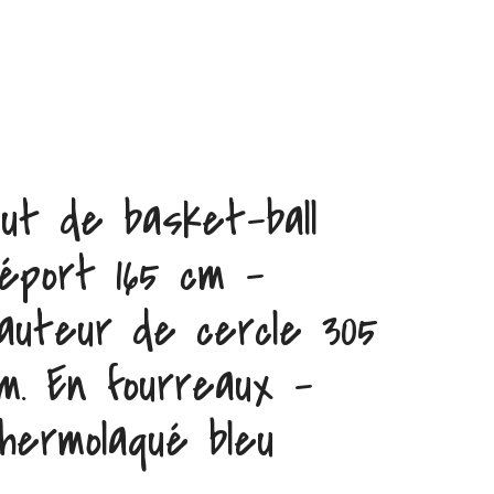
ut de basket-ball
éport 165 cm –
auteur de cercle 305
m. En fourreaux –
hermolaqué bleu