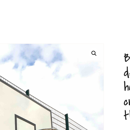
B
d
h
c
t