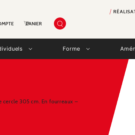
RÉALISA
OMPTE
PANIER
dividuels
Forme
Amén
e cercle 305 cm. En fourreaux –