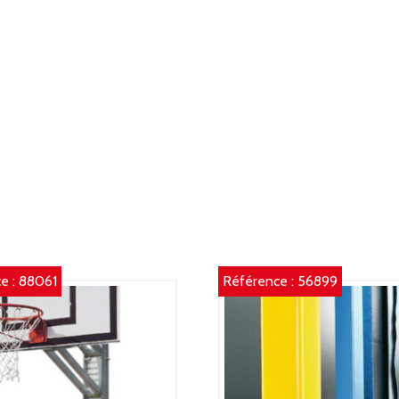
C
3
CM
E
F
-
T
B
e :
88061
Référence :
56899