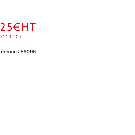
925€HT
110€TTC)
férence :
59095