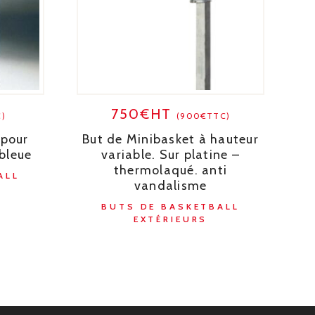
750€HT
C)
(900€TTC)
 pour
But de Minibasket à hauteur
bleue
variable. Sur platine –
thermolaqué. anti
ALL
vandalisme
BUTS DE BASKETBALL
EXTÉRIEURS