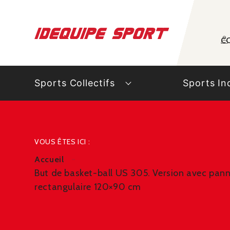
Panneau de gestion des cookies
C
Sports Collectifs
Sports In
VOUS ÊTES ICI :
Accueil
But de basket-ball US 305. Version avec pann
rectangulaire 120×90 cm