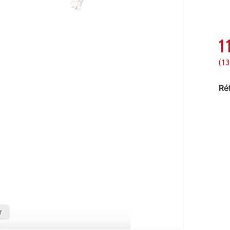
(1
Ré