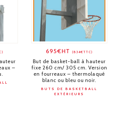
695€HT
C)
(834€TTC)
auteur
But de basket-ball à hauteur
eaux –
fixe 260 cm/ 305 cm. Version
u.
en fourreaux – thermolaqué
blanc ou bleu ou noir.
ALL
BUTS DE BASKETBALL
EXTÉRIEURS