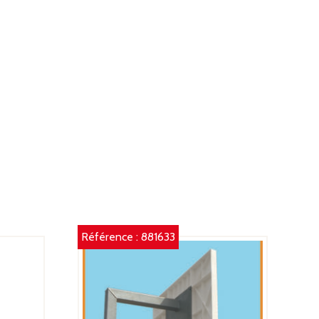
BRE
E
ERRE
ORME
ECTANGULAIRE
0X90
M
Référence :
881633