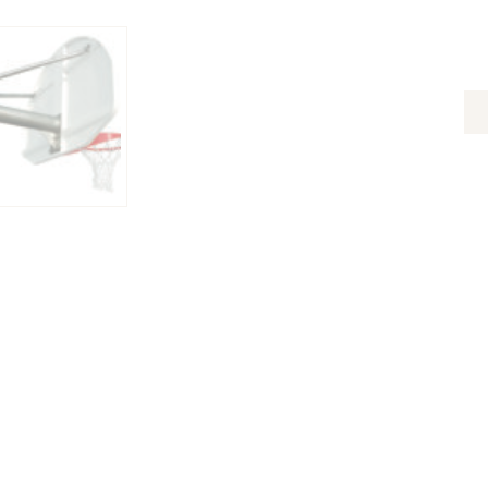
Q
D
B
D
BA
B
U
30
V
A
P
E