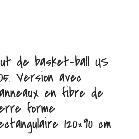
ut de basket-ball US
05. Version avec
anneaux en fibre de
erre forme
ectangulaire 120×90 cm