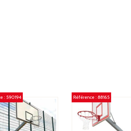
FI
D
V
F
R
12
C
e :
590194
Référence :
88165