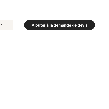
UANTITÉ
Ajouter à la demande de devis
E
UT
E
SKET-
ALL
S
5.
ERSION
VEC
ANNEAUX
N