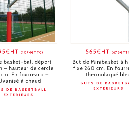
95€HT
565€HT
(1074€TTC)
(678€TT
e basket-ball déport
But de Minibasket à h
m – hauteur de cercle
fixe 260 cm. En fourr
cm. En fourreaux –
thermolaqué ble
alvanisé à chaud.
BUTS DE BASKETB
EXTÉRIEURS
S DE BASKETBALL
EXTÉRIEURS