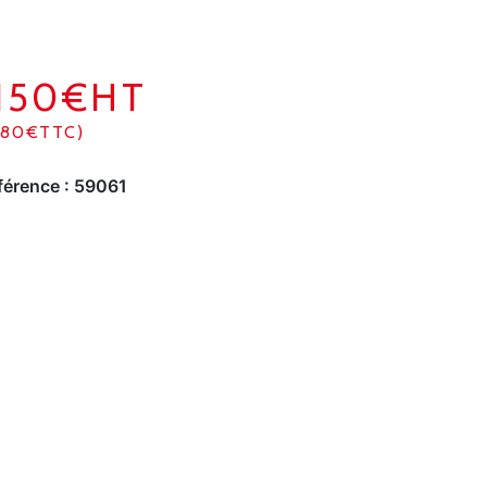
1150€HT
380€TTC)
férence :
59061