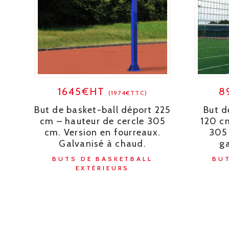
1645€HT
8
(1974€TTC)
But de basket-ball déport 225
But d
cm – hauteur de cercle 305
120 c
cm. Version en fourreaux.
305 
Galvanisé à chaud.
g
BUTS DE BASKETBALL
BUT
EXTÉRIEURS