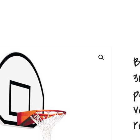
B
3
p
v
r