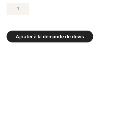
QUANTITÉ
DE
ABRI
DE
Ajouter à la demande de devis
TOUCHE
CLUB
«
HEAVY
METAL
»
ARRIÈRE
EN
TÔLE
ACIER
-