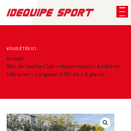
Panneau de gestion des cookies
CHERCHER
VOUS ÊTES ICI :
Accueil
Abri de touche Club « Heavy metal » Arrière en
tôle acier – Longueur 3,00 ml – 6 places