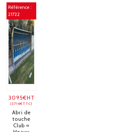
Référence :
21722
3095€HT
(3714€TTC)
Abri de
touche
Club «