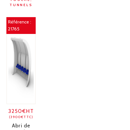
TUNNELS
Référence :
21765
3250€HT
(3900€TTC)
Abri de