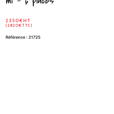
ml – 6 places
2350€HT
(2820€TTC)
Référence :
21725