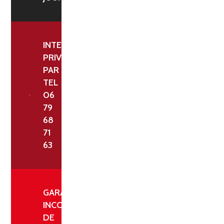
LONGUEUR
5,00
ML
INTERLOCUTEUR
-
PRIVILÉGIÉ
PAR
10
TEL
PLACES
06
79
68
71
63
GARANTIE
INCONDITIONNELLE
DE