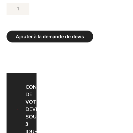
QUANTITÉ
DE
ABRI
DE
Ajouter à la demande de devis
TOUCHE
CLUB
«
HEAVY
METAL
»
CONFIRMATION
DE
ARRIÈRE
VOTRE
EN
DEVIS
TÔLE
SOUS
ACIER
3
-
JOURS