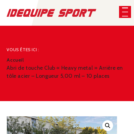
Panneau de gestion des cookies
CHERCHER
VOUS ÊTES ICI :
Accueil
Abri de touche Club « Heavy metal » Arrière en
tôle acier – Longueur 5,00 ml – 10 places