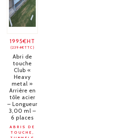
1995€HT
(2394€TTC)
Abri de
touche
Club «
Heavy
metal »
Arrière en
tôle acier
– Longueur
3,00 ml –
6 places
ABRIS DE
TOUCHE,
TUNNELS