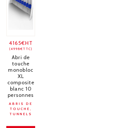
4165€HT
(4998€TTC)
Abri de
touche
monobloc
XL
composite
blanc 10
personnes
ABRIS DE
TOUCHE,
TUNNELS