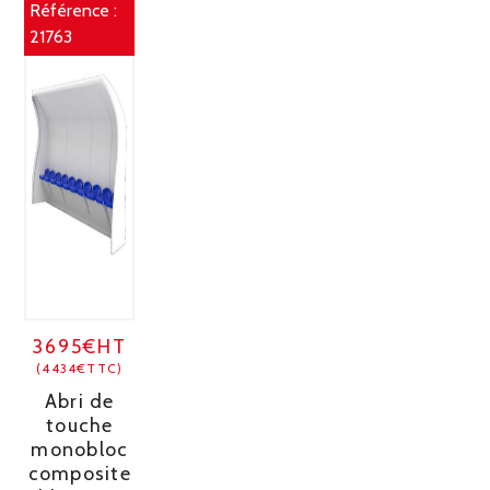
Référence :
21763
3695€HT
(4434€TTC)
Abri de
touche
monobloc
composite