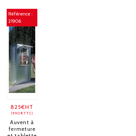
Référence :
21906
825€HT
(990€TTC)
Auvent à
fermeture
et tablette