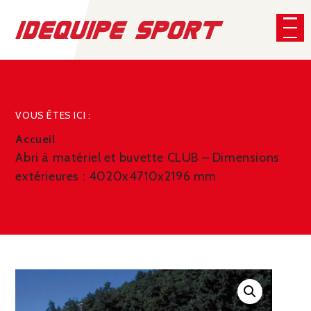
Panneau de gestion des cookies
CHERCHER
VOUS ÊTES ICI :
Accueil
Abri à matériel et buvette CLUB – Dimensions
extérieures : 4020x4710x2196 mm