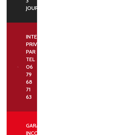
3
JOURS
INTERLOCUTEUR
PRIVILÉGIÉ
PAR
TEL
06
79
68
71
63
GARANTIE
INCONDITIONNELLE