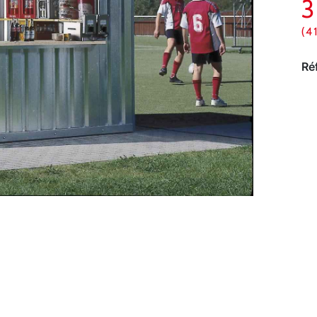
(4
Ré