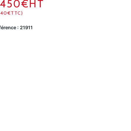
3450€HT
140€TTC)
férence :
21911