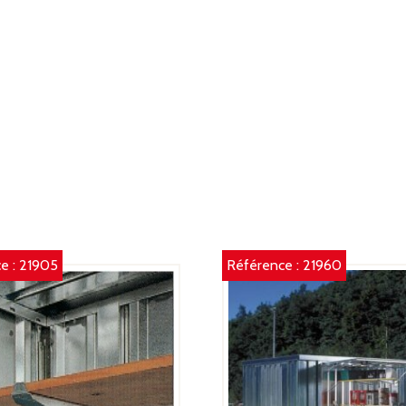
4
M
e :
21905
Référence :
21960