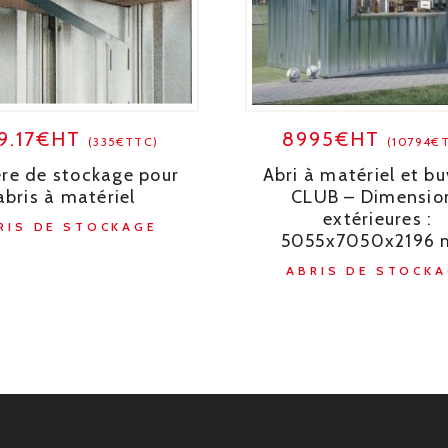
9.17€HT
8995€HT
(335€TTC)
(10794€
re de stockage pour
Abri à matériel et b
abris à matériel
CLUB – Dimensio
extérieures :
RIS DE STOCKAGE
5055x7050x2196
ABRIS DE STOCKA