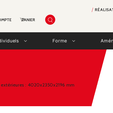
RÉALISA
OMPTE
PANIER
dividuels
Forme
Amén
ns extérieures : 4020x2350x2196 mm