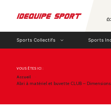
Panneau de gestion des cookies
C
Sports Collectifs
Sports In
VOUS ÊTES ICI :
Accueil
Abri à matériel et buvette CLUB – Dimensio