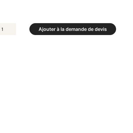
UANTITÉ
Ajouter à la demande de devis
E
RI
ATÉRIEL
T
UVETTE
LUB
IMENSIONS
XTÉRIEURES