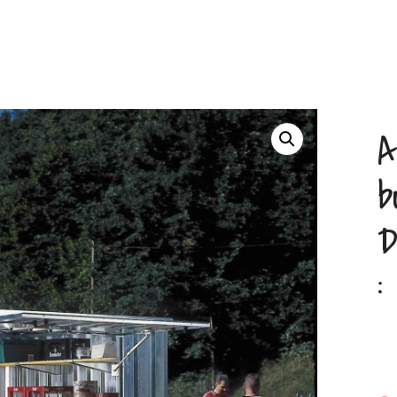
A
b
D
: