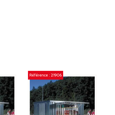
020X2350X2196
M
Référence :
21906