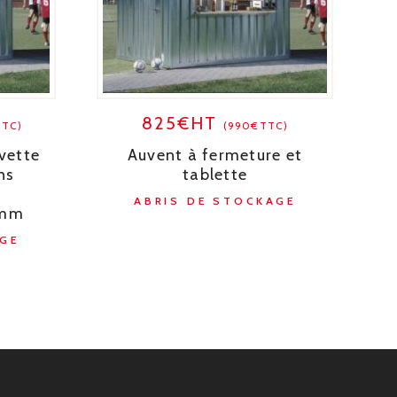
825€HT
TTC)
(990€TTC)
uvette
Auvent à fermeture et
ns
tablette
ABRIS DE STOCKAGE
 mm
GE