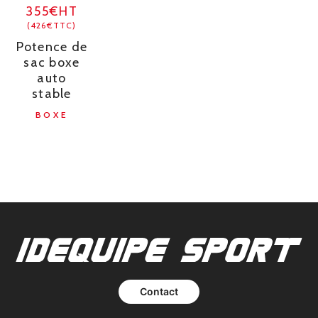
355€HT
(426€TTC)
Potence de
sac boxe
auto
stable
BOXE
Contact