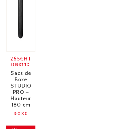
265€HT
(318€TTC)
Sacs de
Boxe
STUDIO
PRO –
Hauteur
180 cm
BOXE