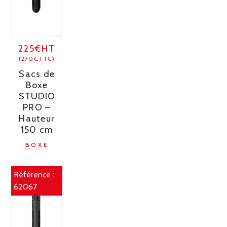
225€HT
(270€TTC)
Sacs de
Boxe
STUDIO
PRO –
Hauteur
150 cm
BOXE
Référence :
62067