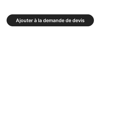
RING
DE
Ajouter à la demande de devis
BOXE
D’ENTRAÎNEMENT
AUTOSTABLE
5
X
5
ML
-
3
CORDES
ENTRAÎNEMENT
EN