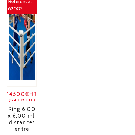
Référence :
62003
14500€HT
(17400€TTC)
Ring 6,00
x 6,00 ml,
distances
entre