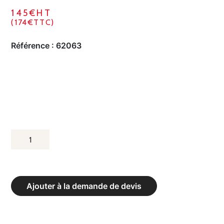
145€HT
(174€TTC)
Référence :
62063
QUANTITÉ
DE
SACS
DE
Ajouter à la demande de devis
BOXE
STUDIO