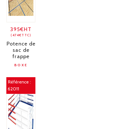
395€HT
(474€TTC)
Potence de
sac de
frappe
BOXE
Référence :
62011