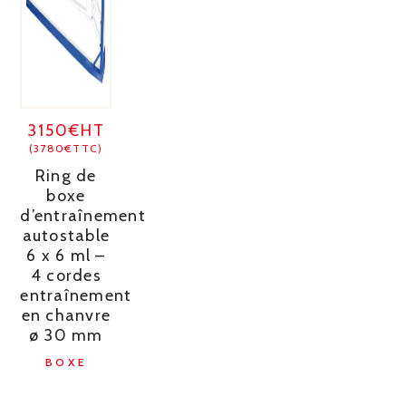
3150€HT
(3780€TTC)
Ring de
boxe
d’entraînement
autostable
6 x 6 ml –
4 cordes
entraînement
en chanvre
ø 30 mm
BOXE