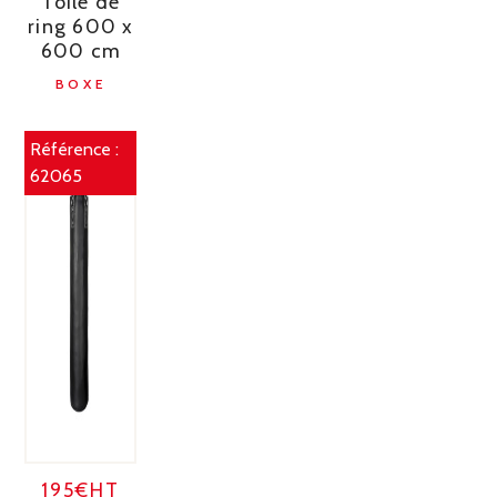
Toile de
ring 600 x
600 cm
BOXE
Référence :
62065
195€HT