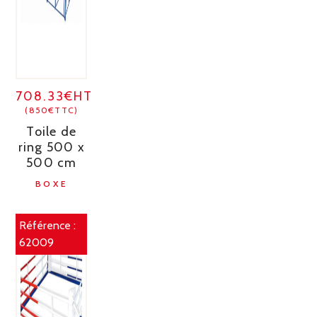
708.33€HT
(850€TTC)
Toile de
ring 500 x
500 cm
BOXE
Référence :
62009