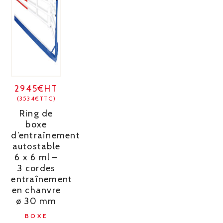
2945€HT
(3534€TTC)
Ring de
boxe
d’entraînement
autostable
6 x 6 ml –
3 cordes
entraînement
en chanvre
ø 30 mm
BOXE