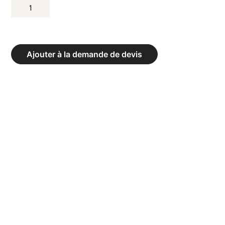
QUANTITÉ
DE
RING
DE
Ajouter à la demande de devis
BOXE
D’ENTRAÎNEMENT
AUTOSTABLE
6
X
6
ML
-
4
CORDES
CORDES