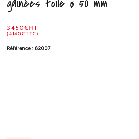
gainées toile ø 50 mm
3450€HT
(4140€TTC)
Référence :
62007