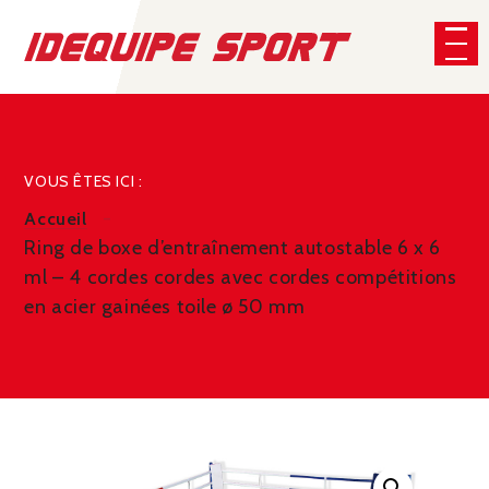
Panneau de gestion des cookies
CHERCHER
VOUS ÊTES ICI :
Accueil
Ring de boxe d’entraînement autostable 6 x 6
ml – 4 cordes cordes avec cordes compétitions
en acier gainées toile ø 50 mm