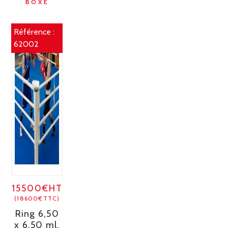
BOXE
Référence :
62002
15500€HT
(18600€TTC)
Ring 6,50
x 6,50 ml,