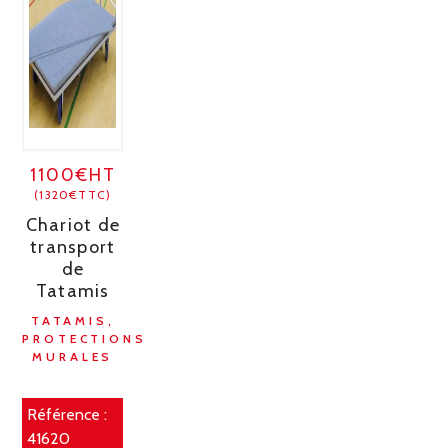
1100€HT
(1320€TTC)
Chariot de
transport
de
Tatamis
TATAMIS,
PROTECTIONS
MURALES
Référence :
41620