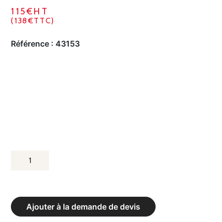
115€HT
(138€TTC)
Référence :
43153
QUANTITÉ
DE
PROTECTIONS
MURALE
Ajouter à la demande de devis
MOUSSE