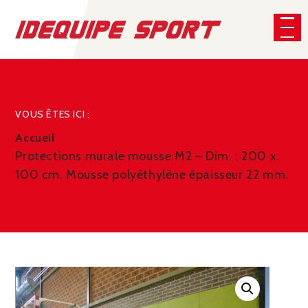
Panneau de gestion des cookies
CHERCHER
VOUS ÊTES ICI :
Accueil
Protections murale mousse M2 – Dim. : 200 x
100 cm. Mousse polyéthylène épaisseur 22 mm.