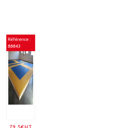
Référence :
88843
79.5€HT